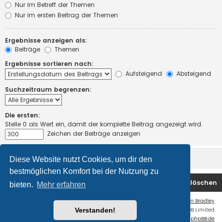
Nur im Betreff der Themen
Nur im ersten Beitrag der Themen
Ergebnisse anzeigen als:
Beiträge
Themen
Ergebnisse sortieren nach:
Aufsteigend
Absteigend
Suchzeitraum begrenzen:
Die ersten:
Stelle 0 als Wert ein, damit der komplette Beitrag angezeigt wird.
Zeichen der Beiträge anzeigen
Diese Website nutzt Cookies, um dir den
bestmöglichen Komfort bei der Nutzung zu
Startseite
Foren-Übersicht
Alle Cookies löschen
bieten.
Mehr erfahren
Flat Style by
Ian Bradley
Verstanden!
Powered by
phpBB
® Forum Software © phpBB Limited
Deutsche Übersetzung durch
phpBB.de