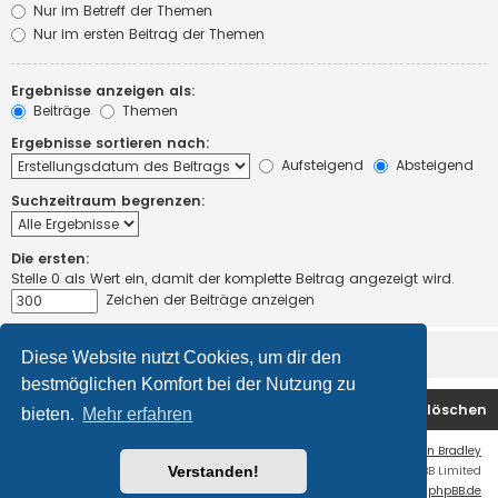
Nur im Betreff der Themen
Nur im ersten Beitrag der Themen
Ergebnisse anzeigen als:
Beiträge
Themen
Ergebnisse sortieren nach:
Aufsteigend
Absteigend
Suchzeitraum begrenzen:
Die ersten:
Stelle 0 als Wert ein, damit der komplette Beitrag angezeigt wird.
Zeichen der Beiträge anzeigen
Diese Website nutzt Cookies, um dir den
bestmöglichen Komfort bei der Nutzung zu
Startseite
Foren-Übersicht
Alle Cookies löschen
bieten.
Mehr erfahren
Flat Style by
Ian Bradley
Verstanden!
Powered by
phpBB
® Forum Software © phpBB Limited
Deutsche Übersetzung durch
phpBB.de