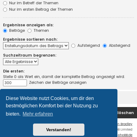
Nur im Betreff der Themen
Nur im ersten Beitrag der Themen
Ergebnisse anzeigen als:
Beiträge
Themen
Ergebnisse sortieren nach:
Aufsteigend
Absteigend
Suchzeitraum begrenzen:
Die ersten:
Stelle 0 als Wert ein, damit der komplette Beitrag angezeigt wird.
Zeichen der Beiträge anzeigen
Diese Website nutzt Cookies, um dir den
bestmöglichen Komfort bei der Nutzung zu
Startseite
Foren-Übersicht
Alle Cookies löschen
bieten.
Mehr erfahren
Flat Style by
Ian Bradley
Verstanden!
Powered by
phpBB
® Forum Software © phpBB Limited
Deutsche Übersetzung durch
phpBB.de