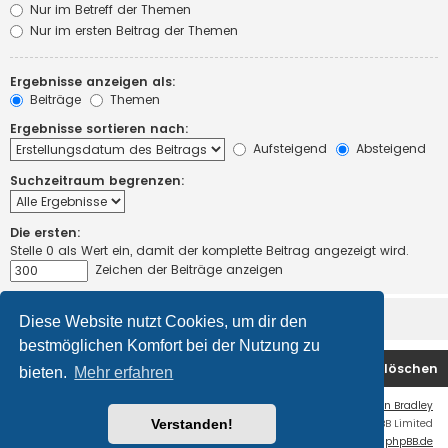
Nur im Betreff der Themen
Nur im ersten Beitrag der Themen
Ergebnisse anzeigen als:
Beiträge
Themen
Ergebnisse sortieren nach:
Aufsteigend
Absteigend
Suchzeitraum begrenzen:
Die ersten:
Stelle 0 als Wert ein, damit der komplette Beitrag angezeigt wird.
Zeichen der Beiträge anzeigen
Diese Website nutzt Cookies, um dir den
bestmöglichen Komfort bei der Nutzung zu
Startseite
Foren-Übersicht
Alle Cookies löschen
bieten.
Mehr erfahren
Flat Style by
Ian Bradley
Verstanden!
Powered by
phpBB
® Forum Software © phpBB Limited
Deutsche Übersetzung durch
phpBB.de