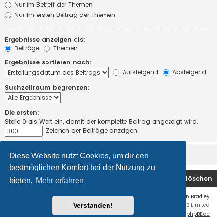
Nur im Betreff der Themen
Nur im ersten Beitrag der Themen
Ergebnisse anzeigen als:
Beiträge
Themen
Ergebnisse sortieren nach:
Aufsteigend
Absteigend
Suchzeitraum begrenzen:
Die ersten:
Stelle 0 als Wert ein, damit der komplette Beitrag angezeigt wird.
Zeichen der Beiträge anzeigen
Diese Website nutzt Cookies, um dir den
bestmöglichen Komfort bei der Nutzung zu
Startseite
Foren-Übersicht
Alle Cookies löschen
bieten.
Mehr erfahren
Flat Style by
Ian Bradley
Verstanden!
Powered by
phpBB
® Forum Software © phpBB Limited
Deutsche Übersetzung durch
phpBB.de