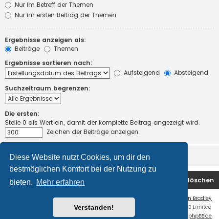
Nur im Betreff der Themen
Nur im ersten Beitrag der Themen
Ergebnisse anzeigen als:
Beiträge
Themen
Ergebnisse sortieren nach:
Aufsteigend
Absteigend
Suchzeitraum begrenzen:
Die ersten:
Stelle 0 als Wert ein, damit der komplette Beitrag angezeigt wird.
Zeichen der Beiträge anzeigen
Diese Website nutzt Cookies, um dir den
bestmöglichen Komfort bei der Nutzung zu
Startseite
Foren-Übersicht
Alle Cookies löschen
bieten.
Mehr erfahren
Flat Style by
Ian Bradley
Verstanden!
Powered by
phpBB
® Forum Software © phpBB Limited
Deutsche Übersetzung durch
phpBB.de