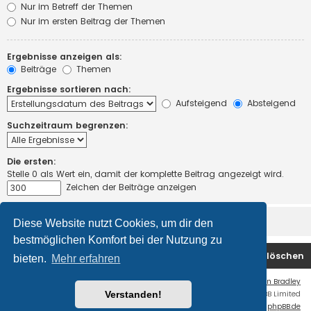
Nur im Betreff der Themen
Nur im ersten Beitrag der Themen
Ergebnisse anzeigen als:
Beiträge
Themen
Ergebnisse sortieren nach:
Aufsteigend
Absteigend
Suchzeitraum begrenzen:
Die ersten:
Stelle 0 als Wert ein, damit der komplette Beitrag angezeigt wird.
Zeichen der Beiträge anzeigen
Diese Website nutzt Cookies, um dir den
bestmöglichen Komfort bei der Nutzung zu
Startseite
Foren-Übersicht
Alle Cookies löschen
bieten.
Mehr erfahren
Flat Style by
Ian Bradley
Verstanden!
Powered by
phpBB
® Forum Software © phpBB Limited
Deutsche Übersetzung durch
phpBB.de