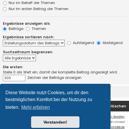
Nur im Betreff der Themen
Nur im ersten Beitrag der Themen
Ergebnisse anzeigen als:
Beiträge
Themen
Ergebnisse sortieren nach:
Aufsteigend
Absteigend
Suchzeitraum begrenzen:
Die ersten:
Stelle 0 als Wert ein, damit der komplette Beitrag angezeigt wird.
Zeichen der Beiträge anzeigen
Diese Website nutzt Cookies, um dir den
bestmöglichen Komfort bei der Nutzung zu
Startseite
Foren-Übersicht
Alle Cookies löschen
bieten.
Mehr erfahren
Flat Style by
Ian Bradley
Verstanden!
Powered by
phpBB
® Forum Software © phpBB Limited
Deutsche Übersetzung durch
phpBB.de