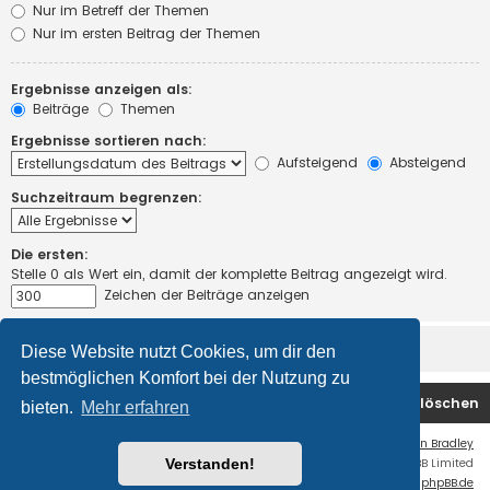
Nur im Betreff der Themen
Nur im ersten Beitrag der Themen
Ergebnisse anzeigen als:
Beiträge
Themen
Ergebnisse sortieren nach:
Aufsteigend
Absteigend
Suchzeitraum begrenzen:
Die ersten:
Stelle 0 als Wert ein, damit der komplette Beitrag angezeigt wird.
Zeichen der Beiträge anzeigen
Diese Website nutzt Cookies, um dir den
bestmöglichen Komfort bei der Nutzung zu
Startseite
Foren-Übersicht
Alle Cookies löschen
bieten.
Mehr erfahren
Flat Style by
Ian Bradley
Verstanden!
Powered by
phpBB
® Forum Software © phpBB Limited
Deutsche Übersetzung durch
phpBB.de