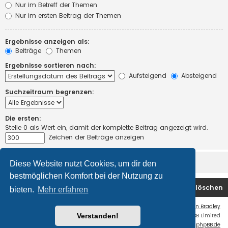
Nur im Betreff der Themen
Nur im ersten Beitrag der Themen
Ergebnisse anzeigen als:
Beiträge
Themen
Ergebnisse sortieren nach:
Aufsteigend
Absteigend
Suchzeitraum begrenzen:
Die ersten:
Stelle 0 als Wert ein, damit der komplette Beitrag angezeigt wird.
Zeichen der Beiträge anzeigen
Diese Website nutzt Cookies, um dir den
bestmöglichen Komfort bei der Nutzung zu
Startseite
Foren-Übersicht
Alle Cookies löschen
bieten.
Mehr erfahren
Flat Style by
Ian Bradley
Verstanden!
Powered by
phpBB
® Forum Software © phpBB Limited
Deutsche Übersetzung durch
phpBB.de