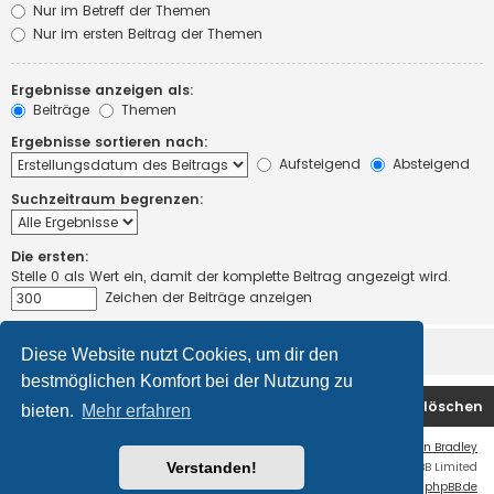
Nur im Betreff der Themen
Nur im ersten Beitrag der Themen
Ergebnisse anzeigen als:
Beiträge
Themen
Ergebnisse sortieren nach:
Aufsteigend
Absteigend
Suchzeitraum begrenzen:
Die ersten:
Stelle 0 als Wert ein, damit der komplette Beitrag angezeigt wird.
Zeichen der Beiträge anzeigen
Diese Website nutzt Cookies, um dir den
bestmöglichen Komfort bei der Nutzung zu
Startseite
Foren-Übersicht
Alle Cookies löschen
bieten.
Mehr erfahren
Flat Style by
Ian Bradley
Verstanden!
Powered by
phpBB
® Forum Software © phpBB Limited
Deutsche Übersetzung durch
phpBB.de