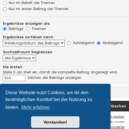
Nur im Betreff der Themen
Nur im ersten Beitrag der Themen
Ergebnisse anzeigen als:
Beiträge
Themen
Ergebnisse sortieren nach:
Aufsteigend
Absteigend
Suchzeitraum begrenzen:
Die ersten:
Stelle 0 als Wert ein, damit der komplette Beitrag angezeigt wird.
Zeichen der Beiträge anzeigen
Diese Website nutzt Cookies, um dir den
bestmöglichen Komfort bei der Nutzung zu
Startseite
Foren-Übersicht
Alle Cookies löschen
bieten.
Mehr erfahren
Flat Style by
Ian Bradley
Verstanden!
Powered by
phpBB
® Forum Software © phpBB Limited
Deutsche Übersetzung durch
phpBB.de