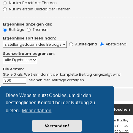
Nur im Betreff der Themen
Nur im ersten Beitrag der Themen
Ergebnisse anzeigen als:
Beiträge
Themen
Ergebnisse sortieren nach:
Aufsteigend
Absteigend
Suchzeitraum begrenzen:
Die ersten:
Stelle 0 als Wert ein, damit der komplette Beitrag angezeigt wird.
Zeichen der Beiträge anzeigen
Diese Website nutzt Cookies, um dir den
bestmöglichen Komfort bei der Nutzung zu
Startseite
Foren-Übersicht
Alle Cookies löschen
bieten.
Mehr erfahren
Flat Style by
Ian Bradley
Verstanden!
Powered by
phpBB
® Forum Software © phpBB Limited
Deutsche Übersetzung durch
phpBB.de