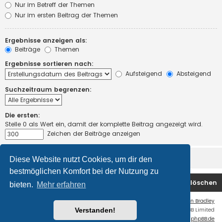
Nur im Betreff der Themen
Nur im ersten Beitrag der Themen
Ergebnisse anzeigen als:
Beiträge
Themen
Ergebnisse sortieren nach:
Aufsteigend
Absteigend
Suchzeitraum begrenzen:
Die ersten:
Stelle 0 als Wert ein, damit der komplette Beitrag angezeigt wird.
Zeichen der Beiträge anzeigen
Diese Website nutzt Cookies, um dir den
bestmöglichen Komfort bei der Nutzung zu
Startseite
Foren-Übersicht
Alle Cookies löschen
bieten.
Mehr erfahren
Flat Style by
Ian Bradley
Verstanden!
Powered by
phpBB
® Forum Software © phpBB Limited
Deutsche Übersetzung durch
phpBB.de