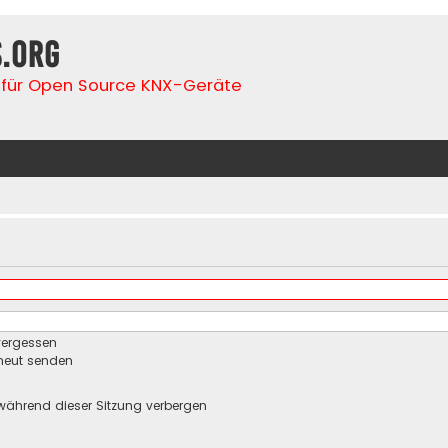
s.org
für Open Source KNX-Geräte
vergessen
rneut senden
während dieser Sitzung verbergen