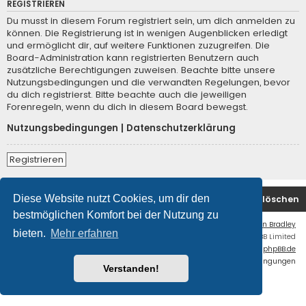
REGISTRIEREN
Du musst in diesem Forum registriert sein, um dich anmelden zu
können. Die Registrierung ist in wenigen Augenblicken erledigt
und ermöglicht dir, auf weitere Funktionen zuzugreifen. Die
Board-Administration kann registrierten Benutzern auch
zusätzliche Berechtigungen zuweisen. Beachte bitte unsere
Nutzungsbedingungen und die verwandten Regelungen, bevor
du dich registrierst. Bitte beachte auch die jeweiligen
Forenregeln, wenn du dich in diesem Board bewegst.
Nutzungsbedingungen
|
Datenschutzerklärung
Registrieren
Diese Website nutzt Cookies, um dir den
Startseite
Foren-Übersicht
Alle Cookies löschen
bestmöglichen Komfort bei der Nutzung zu
Flat Style by
Ian Bradley
bieten.
Mehr erfahren
Powered by
phpBB
® Forum Software © phpBB Limited
Deutsche Übersetzung durch
phpBB.de
Datenschutz
|
Nutzungsbedingungen
Verstanden!