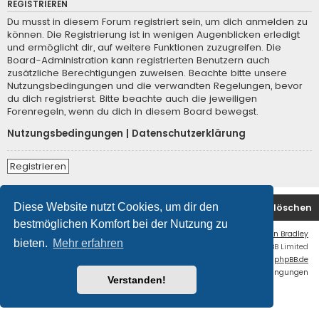
REGISTRIEREN
Du musst in diesem Forum registriert sein, um dich anmelden zu
können. Die Registrierung ist in wenigen Augenblicken erledigt
und ermöglicht dir, auf weitere Funktionen zuzugreifen. Die
Board-Administration kann registrierten Benutzern auch
zusätzliche Berechtigungen zuweisen. Beachte bitte unsere
Nutzungsbedingungen und die verwandten Regelungen, bevor
du dich registrierst. Bitte beachte auch die jeweiligen
Forenregeln, wenn du dich in diesem Board bewegst.
Nutzungsbedingungen
|
Datenschutzerklärung
Registrieren
Diese Website nutzt Cookies, um dir den
Startseite
Foren-Übersicht
Alle Cookies löschen
bestmöglichen Komfort bei der Nutzung zu
Flat Style by
Ian Bradley
bieten.
Mehr erfahren
Powered by
phpBB
® Forum Software © phpBB Limited
Deutsche Übersetzung durch
phpBB.de
Datenschutz
|
Nutzungsbedingungen
Verstanden!