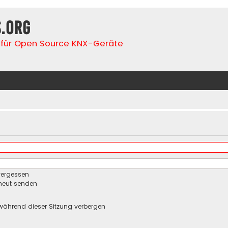
s.org
für Open Source KNX-Geräte
vergessen
rneut senden
während dieser Sitzung verbergen