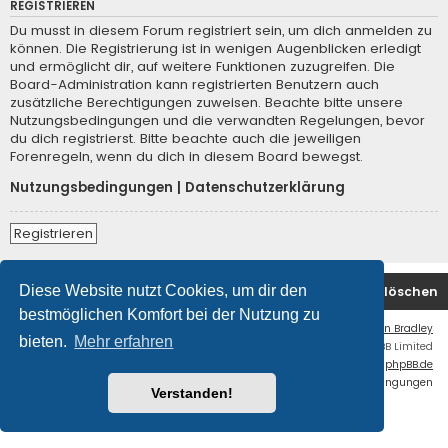
REGISTRIEREN
Du musst in diesem Forum registriert sein, um dich anmelden zu
können. Die Registrierung ist in wenigen Augenblicken erledigt
und ermöglicht dir, auf weitere Funktionen zuzugreifen. Die
Board-Administration kann registrierten Benutzern auch
zusätzliche Berechtigungen zuweisen. Beachte bitte unsere
Nutzungsbedingungen und die verwandten Regelungen, bevor
du dich registrierst. Bitte beachte auch die jeweiligen
Forenregeln, wenn du dich in diesem Board bewegst.
Nutzungsbedingungen
|
Datenschutzerklärung
Registrieren
Diese Website nutzt Cookies, um dir den
Startseite
Foren-Übersicht
Alle Cookies löschen
bestmöglichen Komfort bei der Nutzung zu
Flat Style by
Ian Bradley
bieten.
Mehr erfahren
Powered by
phpBB
® Forum Software © phpBB Limited
Deutsche Übersetzung durch
phpBB.de
Datenschutz
|
Nutzungsbedingungen
Verstanden!