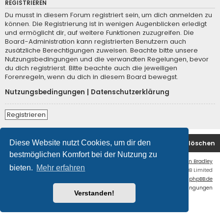
REGISTRIEREN
Du musst in diesem Forum registriert sein, um dich anmelden zu
können. Die Registrierung ist in wenigen Augenblicken erledigt
und ermöglicht dir, auf weitere Funktionen zuzugreifen. Die
Board-Administration kann registrierten Benutzern auch
zusätzliche Berechtigungen zuweisen. Beachte bitte unsere
Nutzungsbedingungen und die verwandten Regelungen, bevor
du dich registrierst. Bitte beachte auch die jeweiligen
Forenregeln, wenn du dich in diesem Board bewegst.
Nutzungsbedingungen
|
Datenschutzerklärung
Registrieren
Diese Website nutzt Cookies, um dir den
Startseite
Foren-Übersicht
Alle Cookies löschen
bestmöglichen Komfort bei der Nutzung zu
Flat Style by
Ian Bradley
bieten.
Mehr erfahren
Powered by
phpBB
® Forum Software © phpBB Limited
Deutsche Übersetzung durch
phpBB.de
Datenschutz
|
Nutzungsbedingungen
Verstanden!