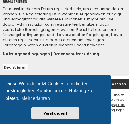
REGISTRIEREN
Du musst in diesem Forum registriert sein, um dich anmelden zu
können. Die Registrierung ist in wenigen Augenblicken erledigt
und ermöglicht dir, auf weitere Funktionen zuzugreifen. Die
Board-Administration kann registrierten Benutzern auch
zusätzliche Berechtigungen zuweisen. Beachte bitte unsere
Nutzungsbedingungen und die verwandten Regelungen, bevor
du dich registrierst. Bitte beachte auch die jeweiligen
Forenregeln, wenn du dich in diesem Board bewegst.
Nutzungsbedingungen
|
Datenschutzerklärung
Registrieren
Diese Website nutzt Cookies, um dir den
Startseite
Foren-Übersicht
Alle Cookies löschen
bestmöglichen Komfort bei der Nutzung zu
Flat Style by
Ian Bradley
bieten.
Mehr erfahren
Powered by
phpBB
® Forum Software © phpBB Limited
Deutsche Übersetzung durch
phpBB.de
Datenschutz
|
Nutzungsbedingungen
Verstanden!