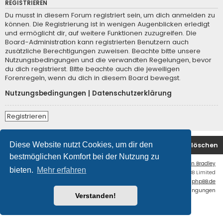
REGISTRIEREN
Du musst in diesem Forum registriert sein, um dich anmelden zu
können. Die Registrierung ist in wenigen Augenblicken erledigt
und ermöglicht dir, auf weitere Funktionen zuzugreifen. Die
Board-Administration kann registrierten Benutzern auch
zusätzliche Berechtigungen zuweisen. Beachte bitte unsere
Nutzungsbedingungen und die verwandten Regelungen, bevor
du dich registrierst. Bitte beachte auch die jeweiligen
Forenregeln, wenn du dich in diesem Board bewegst.
Nutzungsbedingungen
|
Datenschutzerklärung
Registrieren
Diese Website nutzt Cookies, um dir den
Startseite
Foren-Übersicht
Alle Cookies löschen
bestmöglichen Komfort bei der Nutzung zu
Flat Style by
Ian Bradley
bieten.
Mehr erfahren
Powered by
phpBB
® Forum Software © phpBB Limited
Deutsche Übersetzung durch
phpBB.de
Datenschutz
|
Nutzungsbedingungen
Verstanden!