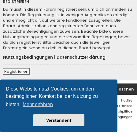
REGISTRIEREN
Du musst in diesem Forum registriert sein, um dich anmelden zu
können. Die Registrierung ist in wenigen Augenblicken erledigt
und ermöglicht dir, auf weitere Funktionen zuzugreifen. Die
Board-Administration kann registrierten Benutzern auch
zusätzliche Berechtigungen zuweisen. Beachte bitte unsere
Nutzungsbedingungen und die verwandten Regelungen, bevor
du dich registrierst. Bitte beachte auch die jeweiligen
Forenregeln, wenn du dich in diesem Board bewegst.
Nutzungsbedingungen
|
Datenschutzerklärung
Registrieren
Diese Website nutzt Cookies, um dir den
Startseite
Foren-Übersicht
Alle Cookies löschen
bestmöglichen Komfort bei der Nutzung zu
Flat Style by
Ian Bradley
bieten.
Mehr erfahren
Powered by
phpBB
® Forum Software © phpBB Limited
Deutsche Übersetzung durch
phpBB.de
Datenschutz
|
Nutzungsbedingungen
Verstanden!