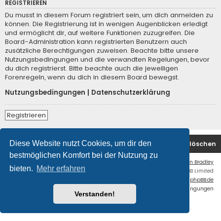
REGISTRIEREN
Du musst in diesem Forum registriert sein, um dich anmelden zu
können. Die Registrierung ist in wenigen Augenblicken erledigt
und ermöglicht dir, auf weitere Funktionen zuzugreifen. Die
Board-Administration kann registrierten Benutzern auch
zusätzliche Berechtigungen zuweisen. Beachte bitte unsere
Nutzungsbedingungen und die verwandten Regelungen, bevor
du dich registrierst. Bitte beachte auch die jeweiligen
Forenregeln, wenn du dich in diesem Board bewegst.
Nutzungsbedingungen
|
Datenschutzerklärung
Registrieren
Diese Website nutzt Cookies, um dir den
Startseite
Foren-Übersicht
Alle Cookies löschen
bestmöglichen Komfort bei der Nutzung zu
Flat Style by
Ian Bradley
bieten.
Mehr erfahren
Powered by
phpBB
® Forum Software © phpBB Limited
Deutsche Übersetzung durch
phpBB.de
Datenschutz
|
Nutzungsbedingungen
Verstanden!