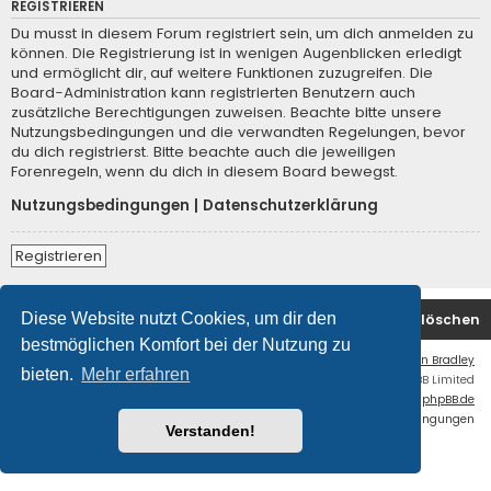
REGISTRIEREN
Du musst in diesem Forum registriert sein, um dich anmelden zu
können. Die Registrierung ist in wenigen Augenblicken erledigt
und ermöglicht dir, auf weitere Funktionen zuzugreifen. Die
Board-Administration kann registrierten Benutzern auch
zusätzliche Berechtigungen zuweisen. Beachte bitte unsere
Nutzungsbedingungen und die verwandten Regelungen, bevor
du dich registrierst. Bitte beachte auch die jeweiligen
Forenregeln, wenn du dich in diesem Board bewegst.
Nutzungsbedingungen
|
Datenschutzerklärung
Registrieren
Diese Website nutzt Cookies, um dir den
Startseite
Foren-Übersicht
Alle Cookies löschen
bestmöglichen Komfort bei der Nutzung zu
Flat Style by
Ian Bradley
bieten.
Mehr erfahren
Powered by
phpBB
® Forum Software © phpBB Limited
Deutsche Übersetzung durch
phpBB.de
Datenschutz
|
Nutzungsbedingungen
Verstanden!