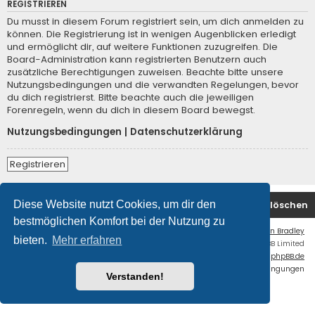
REGISTRIEREN
Du musst in diesem Forum registriert sein, um dich anmelden zu
können. Die Registrierung ist in wenigen Augenblicken erledigt
und ermöglicht dir, auf weitere Funktionen zuzugreifen. Die
Board-Administration kann registrierten Benutzern auch
zusätzliche Berechtigungen zuweisen. Beachte bitte unsere
Nutzungsbedingungen und die verwandten Regelungen, bevor
du dich registrierst. Bitte beachte auch die jeweiligen
Forenregeln, wenn du dich in diesem Board bewegst.
Nutzungsbedingungen
|
Datenschutzerklärung
Registrieren
Diese Website nutzt Cookies, um dir den
Startseite
Foren-Übersicht
Alle Cookies löschen
bestmöglichen Komfort bei der Nutzung zu
Flat Style by
Ian Bradley
bieten.
Mehr erfahren
Powered by
phpBB
® Forum Software © phpBB Limited
Deutsche Übersetzung durch
phpBB.de
Datenschutz
|
Nutzungsbedingungen
Verstanden!