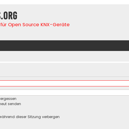
s.org
für Open Source KNX-Geräte
vergessen
rneut senden
während dieser Sitzung verbergen