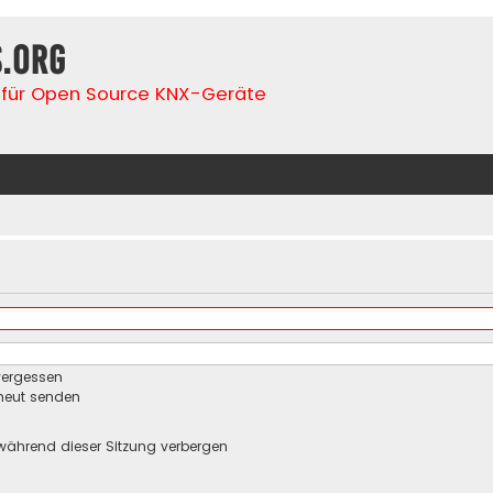
s.org
für Open Source KNX-Geräte
vergessen
rneut senden
während dieser Sitzung verbergen