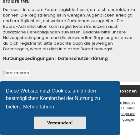
REGISTRIEREN
Du musst in diesem Forum registriert sein, um dich anmelden zu
können. Die Registrierung ist in wenigen Augenblicken erledigt
und ermöglicht dir, auf weitere Funktionen zuzugreifen. Die
Board-Administration kann registrierten Benutzern auch
zusätzliche Berechtigungen zuweisen. Beachte bitte unsere
Nutzungsbedingungen und die verwandten Regelungen, bevor
du dich registrierst. Bitte beachte auch die jeweiligen
Forenregeln, wenn du dich in diesem Board bewegst.
Nutzungsbedingungen
|
Datenschutzerklärung
Registrieren
Diese Website nutzt Cookies, um dir den
Startseite
Foren-Übersicht
Alle Cookies löschen
bestmöglichen Komfort bei der Nutzung zu
Flat Style by
Ian Bradley
bieten.
Mehr erfahren
Powered by
phpBB
® Forum Software © phpBB Limited
Deutsche Übersetzung durch
phpBB.de
Datenschutz
|
Nutzungsbedingungen
Verstanden!