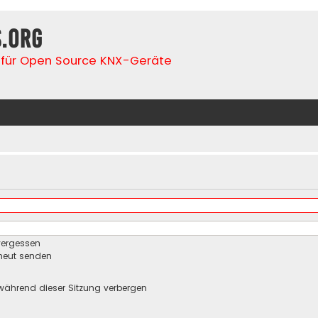
s.org
für Open Source KNX-Geräte
vergessen
rneut senden
während dieser Sitzung verbergen