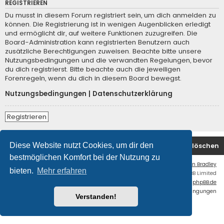
REGISTRIEREN
Du musst in diesem Forum registriert sein, um dich anmelden zu
können. Die Registrierung ist in wenigen Augenblicken erledigt
und ermöglicht dir, auf weitere Funktionen zuzugreifen. Die
Board-Administration kann registrierten Benutzern auch
zusätzliche Berechtigungen zuweisen. Beachte bitte unsere
Nutzungsbedingungen und die verwandten Regelungen, bevor
du dich registrierst. Bitte beachte auch die jeweiligen
Forenregeln, wenn du dich in diesem Board bewegst.
Nutzungsbedingungen
|
Datenschutzerklärung
Registrieren
Diese Website nutzt Cookies, um dir den
Startseite
Foren-Übersicht
Alle Cookies löschen
bestmöglichen Komfort bei der Nutzung zu
Flat Style by
Ian Bradley
bieten.
Mehr erfahren
Powered by
phpBB
® Forum Software © phpBB Limited
Deutsche Übersetzung durch
phpBB.de
Datenschutz
|
Nutzungsbedingungen
Verstanden!