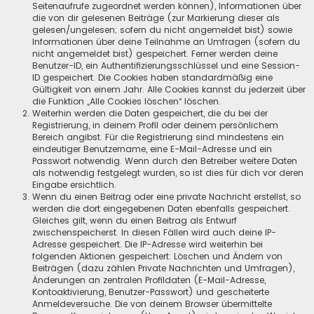
Seitenaufrufe zugeordnet werden können), Informationen über
die von dir gelesenen Beiträge (zur Markierung dieser als
gelesen/ungelesen; sofern du nicht angemeldet bist) sowie
Informationen über deine Teilnahme an Umfragen (sofern du
nicht angemeldet bist) gespeichert. Ferner werden deine
Benutzer-ID, ein Authentifizierungsschlüssel und eine Session-
ID gespeichert. Die Cookies haben standardmäßig eine
Gültigkeit von einem Jahr. Alle Cookies kannst du jederzeit über
die Funktion „Alle Cookies löschen“ löschen.
Weiterhin werden die Daten gespeichert, die du bei der
Registrierung, in deinem Profil oder deinem persönlichem
Bereich angibst. Für die Registrierung sind mindestens ein
eindeutiger Benutzername, eine E-Mail-Adresse und ein
Passwort notwendig. Wenn durch den Betreiber weitere Daten
als notwendig festgelegt wurden, so ist dies für dich vor deren
Eingabe ersichtlich.
Wenn du einen Beitrag oder eine private Nachricht erstellst, so
werden die dort eingegebenen Daten ebenfalls gespeichert.
Gleiches gilt, wenn du einen Beitrag als Entwurf
zwischenspeicherst. In diesen Fällen wird auch deine IP-
Adresse gespeichert. Die IP-Adresse wird weiterhin bei
folgenden Aktionen gespeichert: Löschen und Ändern von
Beiträgen (dazu zählen Private Nachrichten und Umfragen),
Änderungen an zentralen Profildaten (E-Mail-Adresse,
Kontoaktivierung, Benutzer-Passwort) und gescheiterte
Anmeldeversuche. Die von deinem Browser übermittelte