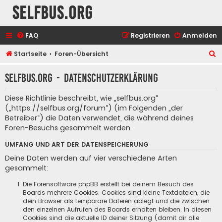
selfbus.org
FAQ
Registrieren
Anmelden
S
Startseite
Foren-Übersicht
u
selfbus.org - Datenschutzerklärung
c
h
Diese Richtlinie beschreibt, wie „selfbus.org“
e
(„https://selfbus.org/forum“) (im Folgenden „der
Betreiber“) die Daten verwendet, die während deines
Foren-Besuchs gesammelt werden.
UMFANG UND ART DER DATENSPEICHERUNG
Deine Daten werden auf vier verschiedene Arten
gesammelt:
Die Forensoftware phpBB erstellt bei deinem Besuch des
Boards mehrere Cookies. Cookies sind kleine Textdateien, die
dein Browser als temporäre Dateien ablegt und die zwischen
den einzelnen Aufrufen des Boards erhalten bleiben. In diesen
Cookies sind die aktuelle ID deiner Sitzung (damit dir alle