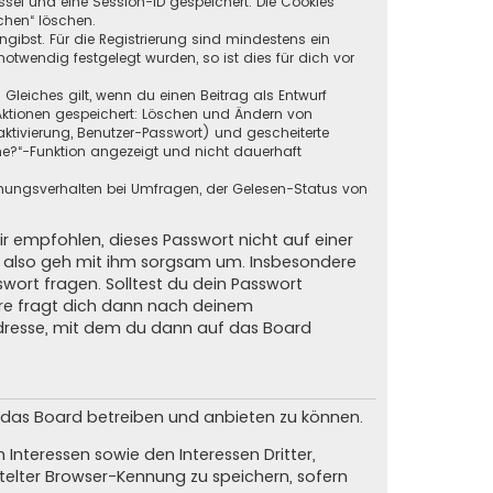
ssel und eine Session-ID gespeichert. Die Cookies
chen“ löschen.
ngibst. Für die Registrierung sind mindestens ein
twendig festgelegt wurden, so ist dies für dich vor
 Gleiches gilt, wenn du einen Beitrag als Entwurf
n Aktionen gespeichert: Löschen und Ändern von
ktivierung, Benutzer-Passwort) und gescheiterte
ne?“-Funktion angezeigt und nicht dauerhaft
mmungsverhalten bei Umfragen, der Gelesen-Status von
ir empfohlen, dieses Passwort nicht auf einer
d, also geh mit ihm sorgsam um. Insbesondere
swort fragen. Solltest du dein Passwort
are fragt dich dann nach deinem
dresse, mit dem du dann auf das Board
m das Board betreiben und anbieten zu können.
Interessen sowie den Interessen Dritter,
elter Browser-Kennung zu speichern, sofern