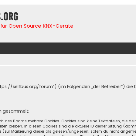
s.org
für Open Source KNX-Geräte
(„https://selfbus.org/forum“) (im Folgenden „der Betreiber“) d
en gesammelt:
ch des Boards mehrere Cookies. Cookies sind kleine Textdateien, die de
ten bleiben. In diesen Cookies sind die aktuelle ID deiner Sitzung (dami
ge (zur Markierung dieser als gelesen/ungelesen; sofern du nicht angeme