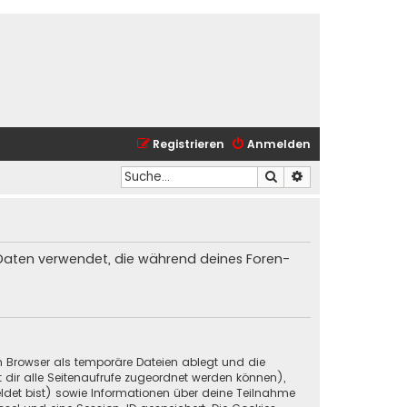
Registrieren
Anmelden
Suche
Erweiterte Suche
ie Daten verwendet, die während deines Foren-
in Browser als temporäre Dateien ablegt und die
t dir alle Seitenaufrufe zugeordnet werden können),
ldet bist) sowie Informationen über deine Teilnahme