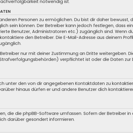
achverfolgbarkeit notwendig ist.
DATEN
anderen Personen zu ermöglichen. Du bist dir daher bewusst, da
glich sein können. Der Betreiber kann jedoch festlegen, dass ei
trierte Benutzer, Administratoren etc.) zugänglich sind. Wenn 
taktiere den Betreiber. Die E-Mail-Adresse aus deinem Profil 
ugänglich.
treiber nur mit deiner Zustimmung an Dritte weitergeben. Dies 
trafverfolgungsbehörden) verpflichtet ist oder die Daten zur D
ch unter den von dir angegebenen Kontaktdaten zu kontaktieren
 Darüber hinaus dürfen er und andere Benutzer dich kontaktiere
iten, die die phpBB-Software umfassen. Sofern der Betreiber i
ich darüber gesondert informieren.