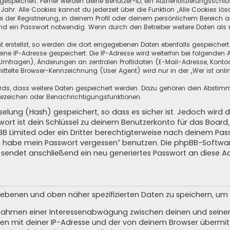
speichert. Ferner werden deine Benutzer-ID, ein Authentifizierungsschlü
hr. Alle Cookies kannst du jederzeit über die Funktion „Alle Cookies lös
i der Registrierung, in deinem Profil oder deinem persönlichem Bereich a
d ein Passwort notwendig. Wenn durch den Betreiber weitere Daten als no
 erstellst, so werden die dort eingegebenen Daten ebenfalls gespeichert.
eine IP-Adresse gespeichert. Die IP-Adresse wird weiterhin bei folgende
Umfragen), Änderungen an zentralen Profildaten (E-Mail-Adresse, Kontoa
telte Browser-Kennzeichnung (User Agent) wird nur in der „Wer ist onli
oards, dass weitere Daten gespeichert werden. Dazu gehören dein Absti
Lesezeichen oder Benachrichtigungsfunktionen.
elung (Hash) gespeichert, so dass es sicher ist. Jedoch wird d
wort ist dein Schlüssel zu deinem Benutzerkonto für das Boar
pBB Limited oder ein Dritter berechtigterweise nach deinem Pas
Ich habe mein Passwort vergessen“ benutzen. Die phpBB-Softw
sendet anschließend ein neu generiertes Passwort an diese A
egebenen und oben näher spezifizierten Daten zu speichern, u
m Rahmen einer Interessenabwägung zwischen deinen und seinen 
n mit deiner IP-Adresse und der von deinem Browser übermitt