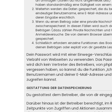
an Umfragen (sofern du nicht angemeldet bist) ge
haben standardmäßig eine Gültigkeit von einem Ja
Weiterhin werden die Daten gespeichert, die du be
eindeutiger Benutzername, eine E-Mail-Adresse un
deren Eingabe ersichtlich.
Wenn du einen Beitrag oder eine private Nachricht
zwischenspeicherst. In diesen Fällen wird auch d
Beiträgen (dazu zählen Private Nachrichten und 
Anmeldeversuche. Die von deinem Browser übermit
gespeichert.
Schließlich erfordern einzelne Funktionen des B
deinen Beiträgen oder explizit von dir gesetzte 
Dein Passwort wird mit einer Einwege-Verschlüss
Vielzahl von Webseiten zu verwenden. Das Pass
wird dich kein Vertreter des Betreibers, von ph
vergessen haben, so kannst du die Funktion „
Benutzernamen und deiner E-Mail-Adresse und 
zugreifen kannst.
GESTATTUNG DER DATENSPEICHERUNG
Du gestattest dem Betreiber, die von dir eing
Darüber hinaus ist der Betreiber berechtigt, i
Zeitpunkte von Zugriffen und Aktionen zusamme