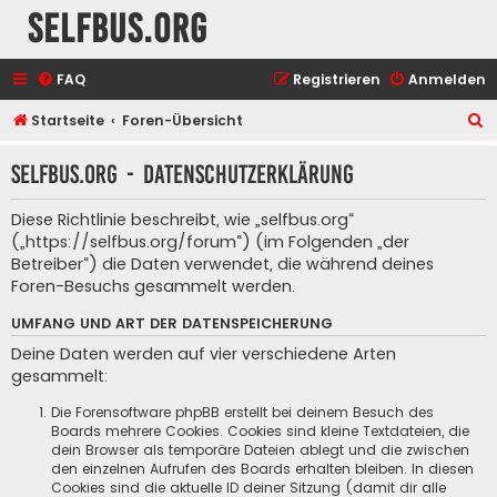
selfbus.org
FAQ
Registrieren
Anmelden
S
Startseite
Foren-Übersicht
u
selfbus.org - Datenschutzerklärung
c
h
Diese Richtlinie beschreibt, wie „selfbus.org“
e
(„https://selfbus.org/forum“) (im Folgenden „der
Betreiber“) die Daten verwendet, die während deines
Foren-Besuchs gesammelt werden.
UMFANG UND ART DER DATENSPEICHERUNG
Deine Daten werden auf vier verschiedene Arten
gesammelt:
Die Forensoftware phpBB erstellt bei deinem Besuch des
Boards mehrere Cookies. Cookies sind kleine Textdateien, die
dein Browser als temporäre Dateien ablegt und die zwischen
den einzelnen Aufrufen des Boards erhalten bleiben. In diesen
Cookies sind die aktuelle ID deiner Sitzung (damit dir alle