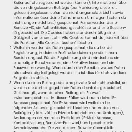
Seitenaufrufe zugeordnet werden können), Informationen über
die von dir gelesenen Beiträge (zur Markierung dieser als
gelesen/ungelesen; sofern du nicht angemeldet bist) sowie
Informationen über deine Teilnahme an Umfragen (sofern du
nicht angemeldet bist) gespeichert. Ferner werden deine
Benutzer-ID, ein Authentifizierungsschlüssel und eine Session-
ID gespeichert. Die Cookies haben standardmäßig eine
Gültigkeit von einem Jahr. Alle Cookies kannst du jederzeit über
die Funktion „Alle Cookies löschen“ löschen.
Weiterhin werden die Daten gespeichert, die du bei der
Registrierung, in deinem Profil oder deinem persönlichem
Bereich angibst. Für die Registrierung sind mindestens ein
eindeutiger Benutzername, eine E-Mail-Adresse und ein
Passwort notwendig. Wenn durch den Betreiber weitere Daten
als notwendig festgelegt wurden, so ist dies für dich vor deren
Eingabe ersichtlich.
Wenn du einen Beitrag oder eine private Nachricht erstellst, so
werden die dort eingegebenen Daten ebenfalls gespeichert.
Gleiches gilt, wenn du einen Beitrag als Entwurf
zwischenspeicherst. In diesen Fällen wird auch deine IP-
Adresse gespeichert. Die IP-Adresse wird weiterhin bei
folgenden Aktionen gespeichert: Löschen und Ändern von
Beiträgen (dazu zählen Private Nachrichten und Umfragen),
Änderungen an zentralen Profildaten (E-Mail-Adresse,
Kontoaktivierung, Benutzer-Passwort) und gescheiterte
Anmeldeversuche. Die von deinem Browser übermittelte