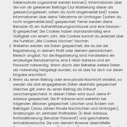
Seitenaufrufe zugeordnet werden können), Informationen über
die von dir gelesenen Beiträge (zur Markierung dieser als
gelesen/ungelesen; sofern du nicht angemeldet bist) sowie
Informationen über deine Teilnahme an Umfragen (sofern du
nicht angemeldet bist) gespeichert. Ferner werden deine
Benutzer-ID, ein Authentifizierungsschlüssel und eine Session-
ID gespeichert. Die Cookies haben standardmäßig eine
Gültigkeit von einem Jahr. Alle Cookies kannst du jederzeit über
die Funktion „Alle Cookies löschen“ löschen.
Weiterhin werden die Daten gespeichert, die du bei der
Registrierung, in deinem Profil oder deinem persönlichem
Bereich angibst. Für die Registrierung sind mindestens ein
eindeutiger Benutzername, eine E-Mail-Adresse und ein
Passwort notwendig. Wenn durch den Betreiber weitere Daten
als notwendig festgelegt wurden, so ist dies für dich vor deren
Eingabe ersichtlich.
Wenn du einen Beitrag oder eine private Nachricht erstellst, so
werden die dort eingegebenen Daten ebenfalls gespeichert.
Gleiches gilt, wenn du einen Beitrag als Entwurf
zwischenspeicherst. In diesen Fällen wird auch deine IP-
Adresse gespeichert. Die IP-Adresse wird weiterhin bei
folgenden Aktionen gespeichert: Löschen und Ändern von
Beiträgen (dazu zählen Private Nachrichten und Umfragen),
Änderungen an zentralen Profildaten (E-Mail-Adresse,
Kontoaktivierung, Benutzer-Passwort) und gescheiterte
Anmeldeversuche. Die von deinem Browser übermittelte