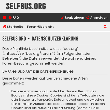
selfbus.org
FAQ
Registrieren
Anmelden
S
Startseite
Foren-Übersicht
u
selfbus.org - Datenschutzerklärung
c
h
Diese Richtlinie beschreibt, wie „selfbus.org“
e
(„https://selfbus.org/forum“) (im Folgenden „der
Betreiber“) die Daten verwendet, die während deines
Foren-Besuchs gesammelt werden.
UMFANG UND ART DER DATENSPEICHERUNG
Deine Daten werden auf vier verschiedene Arten
gesammelt:
Die Forensoftware phpBB erstellt bei deinem Besuch des
Boards mehrere Cookies. Cookies sind kleine Textdateien, die
dein Browser als temporäre Dateien ablegt und die zwischen
den einzelnen Aufrufen des Boards erhalten bleiben. In diesen
Cookies sind die aktuelle ID deiner Sitzung (damit dir alle