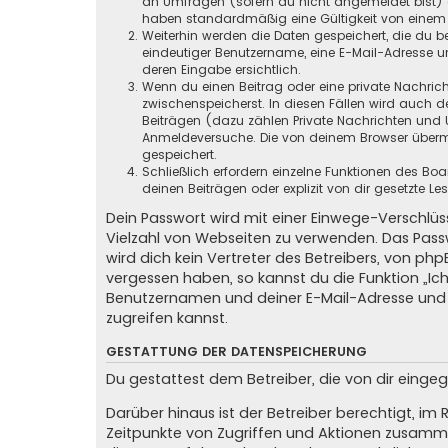
an Umfragen (sofern du nicht angemeldet bist) ge
haben standardmäßig eine Gültigkeit von einem Ja
Weiterhin werden die Daten gespeichert, die du be
eindeutiger Benutzername, eine E-Mail-Adresse un
deren Eingabe ersichtlich.
Wenn du einen Beitrag oder eine private Nachricht
zwischenspeicherst. In diesen Fällen wird auch d
Beiträgen (dazu zählen Private Nachrichten und 
Anmeldeversuche. Die von deinem Browser übermit
gespeichert.
Schließlich erfordern einzelne Funktionen des B
deinen Beiträgen oder explizit von dir gesetzte 
Dein Passwort wird mit einer Einwege-Verschlüss
Vielzahl von Webseiten zu verwenden. Das Pass
wird dich kein Vertreter des Betreibers, von ph
vergessen haben, so kannst du die Funktion „
Benutzernamen und deiner E-Mail-Adresse und 
zugreifen kannst.
GESTATTUNG DER DATENSPEICHERUNG
Du gestattest dem Betreiber, die von dir eing
Darüber hinaus ist der Betreiber berechtigt, i
Zeitpunkte von Zugriffen und Aktionen zusamme