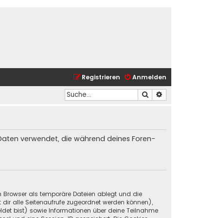
Registrieren
Anmelden
Suche
Erweiterte Suche
ie Daten verwendet, die während deines Foren-
in Browser als temporäre Dateien ablegt und die
t dir alle Seitenaufrufe zugeordnet werden können),
ldet bist) sowie Informationen über deine Teilnahme