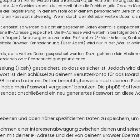
speichert. Ferner werden deine Benutzer-ID, ein Authentifizierungsschlü
hr. Alle Cookies kannst du jederzeit über die Funktion „Alle Cookies lös
i der Registrierung, in deinem Profil oder deinem persönlichem Bereich a
d ein Passwort notwendig. Wenn durch den Betreiber weitere Daten als no
 erstellst, so werden die dort eingegebenen Daten ebenfalls gespeichert.
eine IP-Adresse gespeichert. Die IP-Adresse wird weiterhin bei folgende
Umfragen), Änderungen an zentralen Profildaten (E-Mail-Adresse, Kontoa
telte Browser-Kennzeichnung (User Agent) wird nur in der „Wer ist onli
oards, dass weitere Daten gespeichert werden. Dazu gehören dein Absti
Lesezeichen oder Benachrichtigungsfunktionen.
elung (Hash) gespeichert, so dass es sicher ist. Jedoch wird d
wort ist dein Schlüssel zu deinem Benutzerkonto für das Boar
pBB Limited oder ein Dritter berechtigterweise nach deinem Pas
Ich habe mein Passwort vergessen“ benutzen. Die phpBB-Softw
sendet anschließend ein neu generiertes Passwort an diese A
egebenen und oben näher spezifizierten Daten zu speichern, u
m Rahmen einer Interessenabwägung zwischen deinen und seinen 
n mit deiner IP-Adresse und der von deinem Browser übermitt