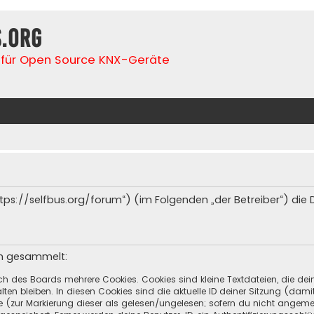
s.org
für Open Source KNX-Geräte
(„https://selfbus.org/forum“) (im Folgenden „der Betreiber“) d
en gesammelt:
ch des Boards mehrere Cookies. Cookies sind kleine Textdateien, die de
ten bleiben. In diesen Cookies sind die aktuelle ID deiner Sitzung (dami
ge (zur Markierung dieser als gelesen/ungelesen; sofern du nicht angeme