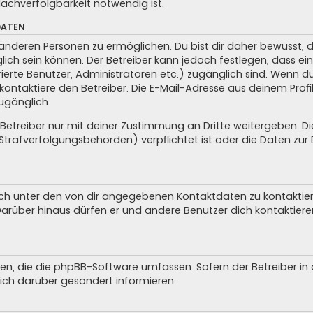
achverfolgbarkeit notwendig ist.
DATEN
anderen Personen zu ermöglichen. Du bist dir daher bewusst, da
glich sein können. Der Betreiber kann jedoch festlegen, dass ei
trierte Benutzer, Administratoren etc.) zugänglich sind. Wenn 
taktiere den Betreiber. Die E-Mail-Adresse aus deinem Profil 
ugänglich.
treiber nur mit deiner Zustimmung an Dritte weitergeben. Dies 
trafverfolgungsbehörden) verpflichtet ist oder die Daten zur D
ch unter den von dir angegebenen Kontaktdaten zu kontaktieren
 Darüber hinaus dürfen er und andere Benutzer dich kontaktiere
iten, die die phpBB-Software umfassen. Sofern der Betreiber i
ich darüber gesondert informieren.