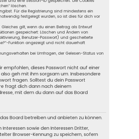
ssel und eine Session-ID gespeichert. Die Cookies
chen“ löschen.
ngibst. Für die Registrierung sind mindestens ein
twendig festgelegt wurden, so ist dies für dich vor
 Gleiches gilt, wenn du einen Beitrag als Entwurf
n Aktionen gespeichert: Löschen und Ändern von
ktivierung, Benutzer-Passwort) und gescheiterte
ne?“-Funktion angezeigt und nicht dauerhaft
mmungsverhalten bei Umfragen, der Gelesen-Status von
ir empfohlen, dieses Passwort nicht auf einer
d, also geh mit ihm sorgsam um. Insbesondere
swort fragen. Solltest du dein Passwort
are fragt dich dann nach deinem
dresse, mit dem du dann auf das Board
m das Board betreiben und anbieten zu können.
Interessen sowie den Interessen Dritter,
elter Browser-Kennung zu speichern, sofern