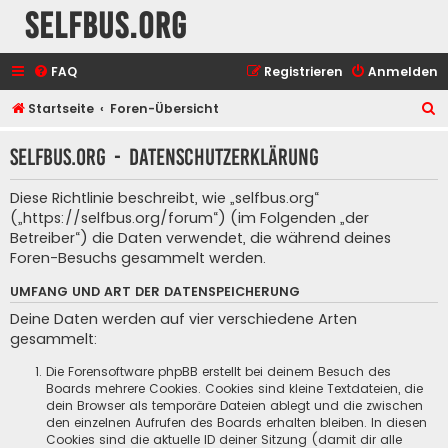
selfbus.org
FAQ
Registrieren
Anmelden
S
Startseite
Foren-Übersicht
u
selfbus.org - Datenschutzerklärung
c
h
Diese Richtlinie beschreibt, wie „selfbus.org“
e
(„https://selfbus.org/forum“) (im Folgenden „der
Betreiber“) die Daten verwendet, die während deines
Foren-Besuchs gesammelt werden.
UMFANG UND ART DER DATENSPEICHERUNG
Deine Daten werden auf vier verschiedene Arten
gesammelt:
Die Forensoftware phpBB erstellt bei deinem Besuch des
Boards mehrere Cookies. Cookies sind kleine Textdateien, die
dein Browser als temporäre Dateien ablegt und die zwischen
den einzelnen Aufrufen des Boards erhalten bleiben. In diesen
Cookies sind die aktuelle ID deiner Sitzung (damit dir alle