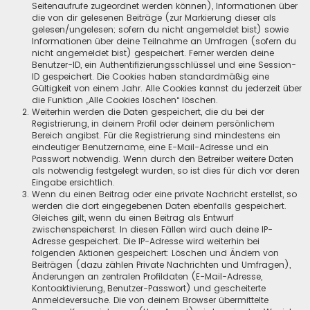
Seitenaufrufe zugeordnet werden können), Informationen über
die von dir gelesenen Beiträge (zur Markierung dieser als
gelesen/ungelesen; sofern du nicht angemeldet bist) sowie
Informationen über deine Teilnahme an Umfragen (sofern du
nicht angemeldet bist) gespeichert. Ferner werden deine
Benutzer-ID, ein Authentifizierungsschlüssel und eine Session-
ID gespeichert. Die Cookies haben standardmäßig eine
Gültigkeit von einem Jahr. Alle Cookies kannst du jederzeit über
die Funktion „Alle Cookies löschen“ löschen.
Weiterhin werden die Daten gespeichert, die du bei der
Registrierung, in deinem Profil oder deinem persönlichem
Bereich angibst. Für die Registrierung sind mindestens ein
eindeutiger Benutzername, eine E-Mail-Adresse und ein
Passwort notwendig. Wenn durch den Betreiber weitere Daten
als notwendig festgelegt wurden, so ist dies für dich vor deren
Eingabe ersichtlich.
Wenn du einen Beitrag oder eine private Nachricht erstellst, so
werden die dort eingegebenen Daten ebenfalls gespeichert.
Gleiches gilt, wenn du einen Beitrag als Entwurf
zwischenspeicherst. In diesen Fällen wird auch deine IP-
Adresse gespeichert. Die IP-Adresse wird weiterhin bei
folgenden Aktionen gespeichert: Löschen und Ändern von
Beiträgen (dazu zählen Private Nachrichten und Umfragen),
Änderungen an zentralen Profildaten (E-Mail-Adresse,
Kontoaktivierung, Benutzer-Passwort) und gescheiterte
Anmeldeversuche. Die von deinem Browser übermittelte