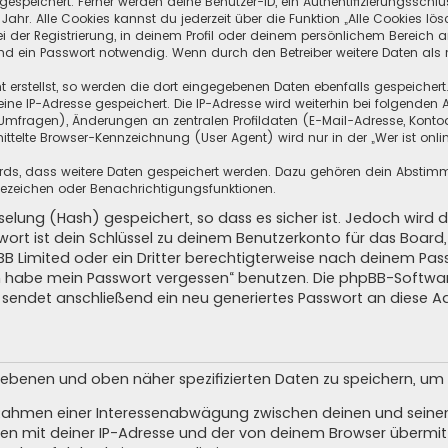
speichert. Ferner werden deine Benutzer-ID, ein Authentifizierungsschlü
hr. Alle Cookies kannst du jederzeit über die Funktion „Alle Cookies lös
i der Registrierung, in deinem Profil oder deinem persönlichem Bereich a
d ein Passwort notwendig. Wenn durch den Betreiber weitere Daten als no
 erstellst, so werden die dort eingegebenen Daten ebenfalls gespeichert.
eine IP-Adresse gespeichert. Die IP-Adresse wird weiterhin bei folgende
Umfragen), Änderungen an zentralen Profildaten (E-Mail-Adresse, Kontoa
telte Browser-Kennzeichnung (User Agent) wird nur in der „Wer ist onli
oards, dass weitere Daten gespeichert werden. Dazu gehören dein Absti
Lesezeichen oder Benachrichtigungsfunktionen.
elung (Hash) gespeichert, so dass es sicher ist. Jedoch wird d
wort ist dein Schlüssel zu deinem Benutzerkonto für das Boar
pBB Limited oder ein Dritter berechtigterweise nach deinem Pas
Ich habe mein Passwort vergessen“ benutzen. Die phpBB-Softw
sendet anschließend ein neu generiertes Passwort an diese A
egebenen und oben näher spezifizierten Daten zu speichern, u
m Rahmen einer Interessenabwägung zwischen deinen und seinen 
n mit deiner IP-Adresse und der von deinem Browser übermitt