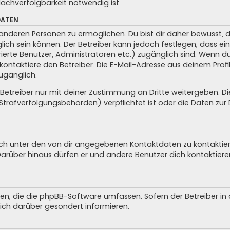
achverfolgbarkeit notwendig ist.
DATEN
anderen Personen zu ermöglichen. Du bist dir daher bewusst, da
glich sein können. Der Betreiber kann jedoch festlegen, dass ei
trierte Benutzer, Administratoren etc.) zugänglich sind. Wenn 
taktiere den Betreiber. Die E-Mail-Adresse aus deinem Profil 
ugänglich.
treiber nur mit deiner Zustimmung an Dritte weitergeben. Dies 
trafverfolgungsbehörden) verpflichtet ist oder die Daten zur D
ch unter den von dir angegebenen Kontaktdaten zu kontaktieren
 Darüber hinaus dürfen er und andere Benutzer dich kontaktiere
iten, die die phpBB-Software umfassen. Sofern der Betreiber i
ich darüber gesondert informieren.