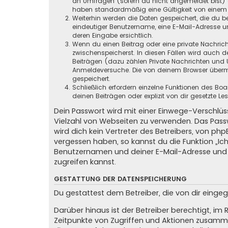
an Umfragen (sofern du nicht angemeldet bist) ge
haben standardmäßig eine Gültigkeit von einem Ja
Weiterhin werden die Daten gespeichert, die du be
eindeutiger Benutzername, eine E-Mail-Adresse un
deren Eingabe ersichtlich.
Wenn du einen Beitrag oder eine private Nachricht
zwischenspeicherst. In diesen Fällen wird auch d
Beiträgen (dazu zählen Private Nachrichten und 
Anmeldeversuche. Die von deinem Browser übermit
gespeichert.
Schließlich erfordern einzelne Funktionen des B
deinen Beiträgen oder explizit von dir gesetzte 
Dein Passwort wird mit einer Einwege-Verschlüss
Vielzahl von Webseiten zu verwenden. Das Pass
wird dich kein Vertreter des Betreibers, von ph
vergessen haben, so kannst du die Funktion „
Benutzernamen und deiner E-Mail-Adresse und 
zugreifen kannst.
GESTATTUNG DER DATENSPEICHERUNG
Du gestattest dem Betreiber, die von dir eing
Darüber hinaus ist der Betreiber berechtigt, i
Zeitpunkte von Zugriffen und Aktionen zusamme