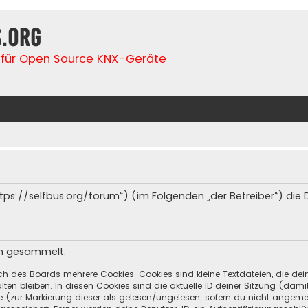
s.org
für Open Source KNX-Geräte
(„https://selfbus.org/forum“) (im Folgenden „der Betreiber“) d
en gesammelt:
ch des Boards mehrere Cookies. Cookies sind kleine Textdateien, die de
ten bleiben. In diesen Cookies sind die aktuelle ID deiner Sitzung (dami
ge (zur Markierung dieser als gelesen/ungelesen; sofern du nicht angeme