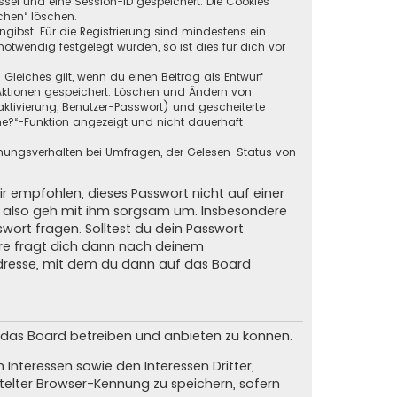
ssel und eine Session-ID gespeichert. Die Cookies
chen“ löschen.
ngibst. Für die Registrierung sind mindestens ein
twendig festgelegt wurden, so ist dies für dich vor
 Gleiches gilt, wenn du einen Beitrag als Entwurf
n Aktionen gespeichert: Löschen und Ändern von
ktivierung, Benutzer-Passwort) und gescheiterte
ne?“-Funktion angezeigt und nicht dauerhaft
mmungsverhalten bei Umfragen, der Gelesen-Status von
ir empfohlen, dieses Passwort nicht auf einer
d, also geh mit ihm sorgsam um. Insbesondere
swort fragen. Solltest du dein Passwort
are fragt dich dann nach deinem
dresse, mit dem du dann auf das Board
m das Board betreiben und anbieten zu können.
Interessen sowie den Interessen Dritter,
elter Browser-Kennung zu speichern, sofern