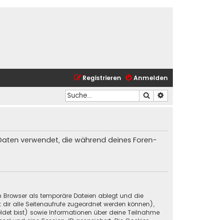
Registrieren
Anmelden
Suche
Erweiterte Suche
ie Daten verwendet, die während deines Foren-
in Browser als temporäre Dateien ablegt und die
t dir alle Seitenaufrufe zugeordnet werden können),
ldet bist) sowie Informationen über deine Teilnahme