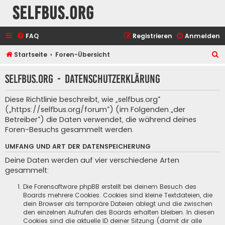
selfbus.org
FAQ
Registrieren
Anmelden
S
Startseite
Foren-Übersicht
u
selfbus.org - Datenschutzerklärung
c
h
Diese Richtlinie beschreibt, wie „selfbus.org“
e
(„https://selfbus.org/forum“) (im Folgenden „der
Betreiber“) die Daten verwendet, die während deines
Foren-Besuchs gesammelt werden.
UMFANG UND ART DER DATENSPEICHERUNG
Deine Daten werden auf vier verschiedene Arten
gesammelt:
Die Forensoftware phpBB erstellt bei deinem Besuch des
Boards mehrere Cookies. Cookies sind kleine Textdateien, die
dein Browser als temporäre Dateien ablegt und die zwischen
den einzelnen Aufrufen des Boards erhalten bleiben. In diesen
Cookies sind die aktuelle ID deiner Sitzung (damit dir alle