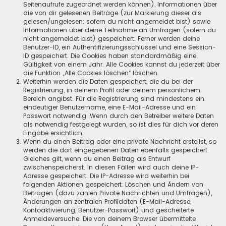
Seitenaufrufe zugeordnet werden können), Informationen über
die von dir gelesenen Beiträge (zur Markierung dieser als
gelesen/ungelesen; sofern du nicht angemeldet bist) sowie
Informationen über deine Teilnahme an Umfragen (sofern du
nicht angemeldet bist) gespeichert. Ferner werden deine
Benutzer-ID, ein Authentifizierungsschlüssel und eine Session-
ID gespeichert. Die Cookies haben standardmäßig eine
Gültigkeit von einem Jahr. Alle Cookies kannst du jederzeit über
die Funktion „Alle Cookies löschen“ löschen.
Weiterhin werden die Daten gespeichert, die du bei der
Registrierung, in deinem Profil oder deinem persönlichem
Bereich angibst. Für die Registrierung sind mindestens ein
eindeutiger Benutzername, eine E-Mail-Adresse und ein
Passwort notwendig. Wenn durch den Betreiber weitere Daten
als notwendig festgelegt wurden, so ist dies für dich vor deren
Eingabe ersichtlich.
Wenn du einen Beitrag oder eine private Nachricht erstellst, so
werden die dort eingegebenen Daten ebenfalls gespeichert.
Gleiches gilt, wenn du einen Beitrag als Entwurf
zwischenspeicherst. In diesen Fällen wird auch deine IP-
Adresse gespeichert. Die IP-Adresse wird weiterhin bei
folgenden Aktionen gespeichert: Löschen und Ändern von
Beiträgen (dazu zählen Private Nachrichten und Umfragen),
Änderungen an zentralen Profildaten (E-Mail-Adresse,
Kontoaktivierung, Benutzer-Passwort) und gescheiterte
Anmeldeversuche. Die von deinem Browser übermittelte