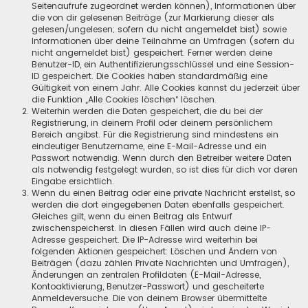
Seitenaufrufe zugeordnet werden können), Informationen über
die von dir gelesenen Beiträge (zur Markierung dieser als
gelesen/ungelesen; sofern du nicht angemeldet bist) sowie
Informationen über deine Teilnahme an Umfragen (sofern du
nicht angemeldet bist) gespeichert. Ferner werden deine
Benutzer-ID, ein Authentifizierungsschlüssel und eine Session-
ID gespeichert. Die Cookies haben standardmäßig eine
Gültigkeit von einem Jahr. Alle Cookies kannst du jederzeit über
die Funktion „Alle Cookies löschen“ löschen.
Weiterhin werden die Daten gespeichert, die du bei der
Registrierung, in deinem Profil oder deinem persönlichem
Bereich angibst. Für die Registrierung sind mindestens ein
eindeutiger Benutzername, eine E-Mail-Adresse und ein
Passwort notwendig. Wenn durch den Betreiber weitere Daten
als notwendig festgelegt wurden, so ist dies für dich vor deren
Eingabe ersichtlich.
Wenn du einen Beitrag oder eine private Nachricht erstellst, so
werden die dort eingegebenen Daten ebenfalls gespeichert.
Gleiches gilt, wenn du einen Beitrag als Entwurf
zwischenspeicherst. In diesen Fällen wird auch deine IP-
Adresse gespeichert. Die IP-Adresse wird weiterhin bei
folgenden Aktionen gespeichert: Löschen und Ändern von
Beiträgen (dazu zählen Private Nachrichten und Umfragen),
Änderungen an zentralen Profildaten (E-Mail-Adresse,
Kontoaktivierung, Benutzer-Passwort) und gescheiterte
Anmeldeversuche. Die von deinem Browser übermittelte