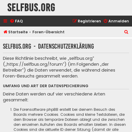
selfbus.org
FAQ
Registrieren
Anmelden
S
Startseite
Foren-Übersicht
u
selfbus.org - Datenschutzerklärung
c
h
Diese Richtlinie beschreibt, wie „selfbus.org“
e
(„https://selfbus.org/forum“) (im Folgenden „der
Betreiber“) die Daten verwendet, die während deines
Foren-Besuchs gesammelt werden.
UMFANG UND ART DER DATENSPEICHERUNG
Deine Daten werden auf vier verschiedene Arten
gesammelt:
Die Forensoftware phpBB erstellt bei deinem Besuch des
Boards mehrere Cookies. Cookies sind kleine Textdateien, die
dein Browser als temporäre Dateien ablegt und die zwischen
den einzelnen Aufrufen des Boards erhalten bleiben. In diesen
Cookies sind die aktuelle ID deiner Sitzung (damit dir alle