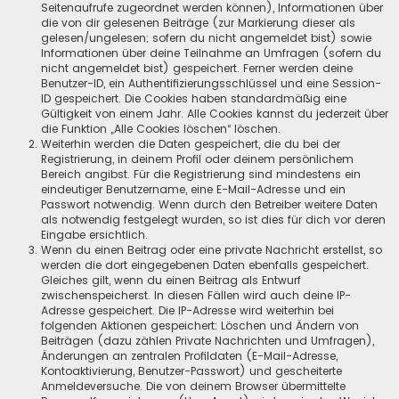
Seitenaufrufe zugeordnet werden können), Informationen über
die von dir gelesenen Beiträge (zur Markierung dieser als
gelesen/ungelesen; sofern du nicht angemeldet bist) sowie
Informationen über deine Teilnahme an Umfragen (sofern du
nicht angemeldet bist) gespeichert. Ferner werden deine
Benutzer-ID, ein Authentifizierungsschlüssel und eine Session-
ID gespeichert. Die Cookies haben standardmäßig eine
Gültigkeit von einem Jahr. Alle Cookies kannst du jederzeit über
die Funktion „Alle Cookies löschen“ löschen.
Weiterhin werden die Daten gespeichert, die du bei der
Registrierung, in deinem Profil oder deinem persönlichem
Bereich angibst. Für die Registrierung sind mindestens ein
eindeutiger Benutzername, eine E-Mail-Adresse und ein
Passwort notwendig. Wenn durch den Betreiber weitere Daten
als notwendig festgelegt wurden, so ist dies für dich vor deren
Eingabe ersichtlich.
Wenn du einen Beitrag oder eine private Nachricht erstellst, so
werden die dort eingegebenen Daten ebenfalls gespeichert.
Gleiches gilt, wenn du einen Beitrag als Entwurf
zwischenspeicherst. In diesen Fällen wird auch deine IP-
Adresse gespeichert. Die IP-Adresse wird weiterhin bei
folgenden Aktionen gespeichert: Löschen und Ändern von
Beiträgen (dazu zählen Private Nachrichten und Umfragen),
Änderungen an zentralen Profildaten (E-Mail-Adresse,
Kontoaktivierung, Benutzer-Passwort) und gescheiterte
Anmeldeversuche. Die von deinem Browser übermittelte