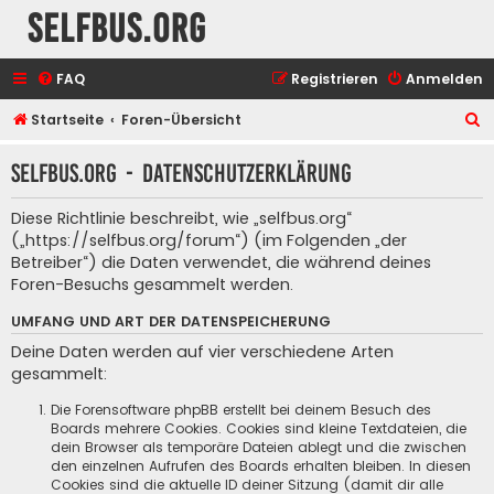
selfbus.org
FAQ
Registrieren
Anmelden
S
Startseite
Foren-Übersicht
u
selfbus.org - Datenschutzerklärung
c
h
Diese Richtlinie beschreibt, wie „selfbus.org“
e
(„https://selfbus.org/forum“) (im Folgenden „der
Betreiber“) die Daten verwendet, die während deines
Foren-Besuchs gesammelt werden.
UMFANG UND ART DER DATENSPEICHERUNG
Deine Daten werden auf vier verschiedene Arten
gesammelt:
Die Forensoftware phpBB erstellt bei deinem Besuch des
Boards mehrere Cookies. Cookies sind kleine Textdateien, die
dein Browser als temporäre Dateien ablegt und die zwischen
den einzelnen Aufrufen des Boards erhalten bleiben. In diesen
Cookies sind die aktuelle ID deiner Sitzung (damit dir alle