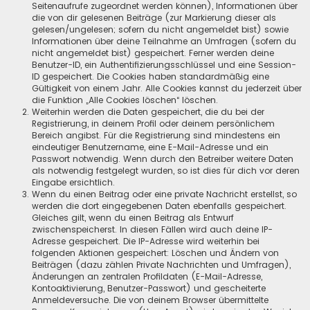
Seitenaufrufe zugeordnet werden können), Informationen über
die von dir gelesenen Beiträge (zur Markierung dieser als
gelesen/ungelesen; sofern du nicht angemeldet bist) sowie
Informationen über deine Teilnahme an Umfragen (sofern du
nicht angemeldet bist) gespeichert. Ferner werden deine
Benutzer-ID, ein Authentifizierungsschlüssel und eine Session-
ID gespeichert. Die Cookies haben standardmäßig eine
Gültigkeit von einem Jahr. Alle Cookies kannst du jederzeit über
die Funktion „Alle Cookies löschen“ löschen.
Weiterhin werden die Daten gespeichert, die du bei der
Registrierung, in deinem Profil oder deinem persönlichem
Bereich angibst. Für die Registrierung sind mindestens ein
eindeutiger Benutzername, eine E-Mail-Adresse und ein
Passwort notwendig. Wenn durch den Betreiber weitere Daten
als notwendig festgelegt wurden, so ist dies für dich vor deren
Eingabe ersichtlich.
Wenn du einen Beitrag oder eine private Nachricht erstellst, so
werden die dort eingegebenen Daten ebenfalls gespeichert.
Gleiches gilt, wenn du einen Beitrag als Entwurf
zwischenspeicherst. In diesen Fällen wird auch deine IP-
Adresse gespeichert. Die IP-Adresse wird weiterhin bei
folgenden Aktionen gespeichert: Löschen und Ändern von
Beiträgen (dazu zählen Private Nachrichten und Umfragen),
Änderungen an zentralen Profildaten (E-Mail-Adresse,
Kontoaktivierung, Benutzer-Passwort) und gescheiterte
Anmeldeversuche. Die von deinem Browser übermittelte