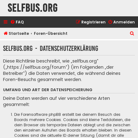
selfbus.org
FAQ
Registrieren
Anmelden
S
Startseite
Foren-Übersicht
u
selfbus.org - Datenschutzerklärung
c
h
Diese Richtlinie beschreibt, wie „selfbus.org“
e
(„https://selfbus.org/forum“) (im Folgenden „der
Betreiber“) die Daten verwendet, die während deines
Foren-Besuchs gesammelt werden.
UMFANG UND ART DER DATENSPEICHERUNG
Deine Daten werden auf vier verschiedene Arten
gesammelt:
Die Forensoftware phpBB erstellt bei deinem Besuch des
Boards mehrere Cookies. Cookies sind kleine Textdateien, die
dein Browser als temporäre Dateien ablegt und die zwischen
den einzelnen Aufrufen des Boards erhalten bleiben. In diesen
Cookies sind die aktuelle ID deiner Sitzung (damit dir alle