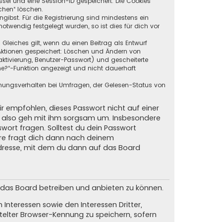
ssel und eine Session-ID gespeichert. Die Cookies
chen“ löschen.
ngibst. Für die Registrierung sind mindestens ein
twendig festgelegt wurden, so ist dies für dich vor
 Gleiches gilt, wenn du einen Beitrag als Entwurf
n Aktionen gespeichert: Löschen und Ändern von
ktivierung, Benutzer-Passwort) und gescheiterte
ne?“-Funktion angezeigt und nicht dauerhaft
mmungsverhalten bei Umfragen, der Gelesen-Status von
ir empfohlen, dieses Passwort nicht auf einer
d, also geh mit ihm sorgsam um. Insbesondere
swort fragen. Solltest du dein Passwort
are fragt dich dann nach deinem
dresse, mit dem du dann auf das Board
m das Board betreiben und anbieten zu können.
Interessen sowie den Interessen Dritter,
elter Browser-Kennung zu speichern, sofern