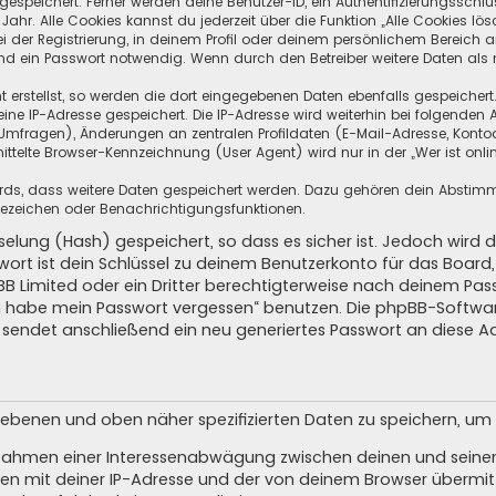
speichert. Ferner werden deine Benutzer-ID, ein Authentifizierungsschlü
hr. Alle Cookies kannst du jederzeit über die Funktion „Alle Cookies lös
i der Registrierung, in deinem Profil oder deinem persönlichem Bereich a
d ein Passwort notwendig. Wenn durch den Betreiber weitere Daten als no
 erstellst, so werden die dort eingegebenen Daten ebenfalls gespeichert.
eine IP-Adresse gespeichert. Die IP-Adresse wird weiterhin bei folgende
Umfragen), Änderungen an zentralen Profildaten (E-Mail-Adresse, Kontoa
telte Browser-Kennzeichnung (User Agent) wird nur in der „Wer ist onli
oards, dass weitere Daten gespeichert werden. Dazu gehören dein Absti
Lesezeichen oder Benachrichtigungsfunktionen.
elung (Hash) gespeichert, so dass es sicher ist. Jedoch wird d
wort ist dein Schlüssel zu deinem Benutzerkonto für das Boar
pBB Limited oder ein Dritter berechtigterweise nach deinem Pas
Ich habe mein Passwort vergessen“ benutzen. Die phpBB-Softw
sendet anschließend ein neu generiertes Passwort an diese A
egebenen und oben näher spezifizierten Daten zu speichern, u
m Rahmen einer Interessenabwägung zwischen deinen und seinen 
n mit deiner IP-Adresse und der von deinem Browser übermitt