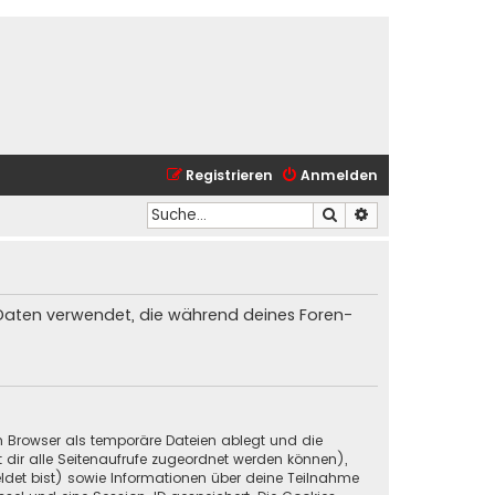
Registrieren
Anmelden
Suche
Erweiterte Suche
ie Daten verwendet, die während deines Foren-
in Browser als temporäre Dateien ablegt und die
t dir alle Seitenaufrufe zugeordnet werden können),
ldet bist) sowie Informationen über deine Teilnahme