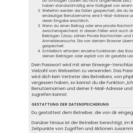
an Umfragen (sofern du nicht angemeldet bist) ge
haben standardmäßig eine Gültigkeit von einem Ja
Weiterhin werden die Daten gespeichert, die du be
eindeutiger Benutzername, eine E-Mail-Adresse un
deren Eingabe ersichtlich.
Wenn du einen Beitrag oder eine private Nachricht
zwischenspeicherst. In diesen Fällen wird auch d
Beiträgen (dazu zählen Private Nachrichten und 
Anmeldeversuche. Die von deinem Browser übermit
gespeichert.
Schließlich erfordern einzelne Funktionen des B
deinen Beiträgen oder explizit von dir gesetzte 
Dein Passwort wird mit einer Einwege-Verschlüss
Vielzahl von Webseiten zu verwenden. Das Pass
wird dich kein Vertreter des Betreibers, von ph
vergessen haben, so kannst du die Funktion „
Benutzernamen und deiner E-Mail-Adresse und 
zugreifen kannst.
GESTATTUNG DER DATENSPEICHERUNG
Du gestattest dem Betreiber, die von dir eing
Darüber hinaus ist der Betreiber berechtigt, i
Zeitpunkte von Zugriffen und Aktionen zusamme