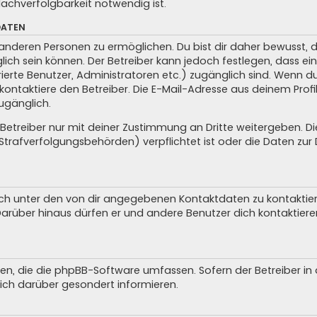
achverfolgbarkeit notwendig ist.
DATEN
anderen Personen zu ermöglichen. Du bist dir daher bewusst, da
glich sein können. Der Betreiber kann jedoch festlegen, dass ei
trierte Benutzer, Administratoren etc.) zugänglich sind. Wenn 
taktiere den Betreiber. Die E-Mail-Adresse aus deinem Profil 
ugänglich.
treiber nur mit deiner Zustimmung an Dritte weitergeben. Dies 
trafverfolgungsbehörden) verpflichtet ist oder die Daten zur D
ch unter den von dir angegebenen Kontaktdaten zu kontaktieren
 Darüber hinaus dürfen er und andere Benutzer dich kontaktiere
iten, die die phpBB-Software umfassen. Sofern der Betreiber i
ich darüber gesondert informieren.