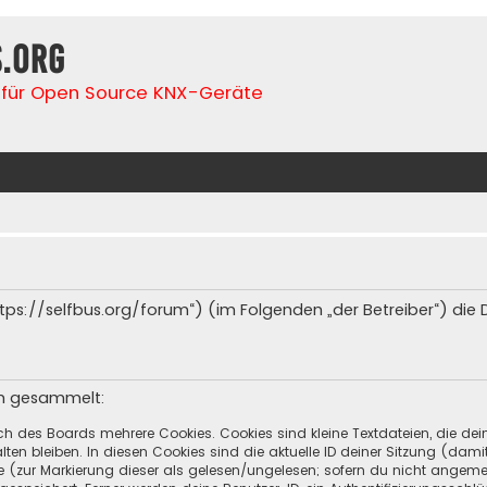
s.org
für Open Source KNX-Geräte
(„https://selfbus.org/forum“) (im Folgenden „der Betreiber“) d
en gesammelt:
ch des Boards mehrere Cookies. Cookies sind kleine Textdateien, die de
ten bleiben. In diesen Cookies sind die aktuelle ID deiner Sitzung (dami
ge (zur Markierung dieser als gelesen/ungelesen; sofern du nicht angeme