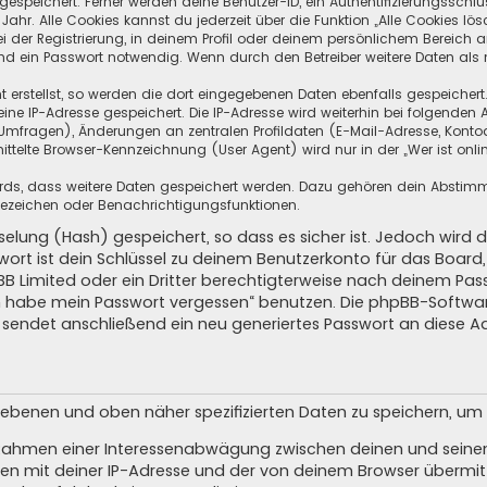
speichert. Ferner werden deine Benutzer-ID, ein Authentifizierungsschlü
hr. Alle Cookies kannst du jederzeit über die Funktion „Alle Cookies lös
i der Registrierung, in deinem Profil oder deinem persönlichem Bereich a
d ein Passwort notwendig. Wenn durch den Betreiber weitere Daten als no
 erstellst, so werden die dort eingegebenen Daten ebenfalls gespeichert.
eine IP-Adresse gespeichert. Die IP-Adresse wird weiterhin bei folgende
Umfragen), Änderungen an zentralen Profildaten (E-Mail-Adresse, Kontoa
telte Browser-Kennzeichnung (User Agent) wird nur in der „Wer ist onli
oards, dass weitere Daten gespeichert werden. Dazu gehören dein Absti
Lesezeichen oder Benachrichtigungsfunktionen.
elung (Hash) gespeichert, so dass es sicher ist. Jedoch wird d
wort ist dein Schlüssel zu deinem Benutzerkonto für das Boar
pBB Limited oder ein Dritter berechtigterweise nach deinem Pas
Ich habe mein Passwort vergessen“ benutzen. Die phpBB-Softw
sendet anschließend ein neu generiertes Passwort an diese A
egebenen und oben näher spezifizierten Daten zu speichern, u
m Rahmen einer Interessenabwägung zwischen deinen und seinen 
n mit deiner IP-Adresse und der von deinem Browser übermitt