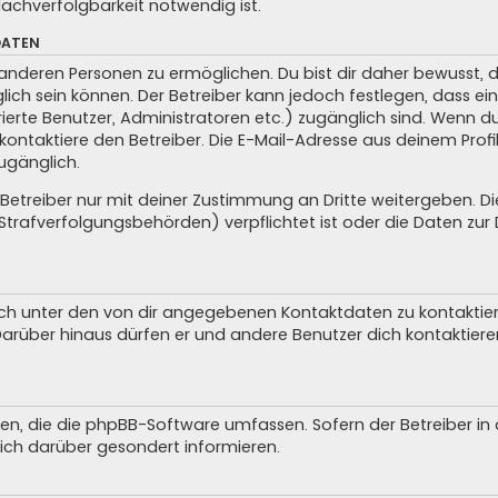
achverfolgbarkeit notwendig ist.
DATEN
anderen Personen zu ermöglichen. Du bist dir daher bewusst, da
glich sein können. Der Betreiber kann jedoch festlegen, dass ei
trierte Benutzer, Administratoren etc.) zugänglich sind. Wenn 
taktiere den Betreiber. Die E-Mail-Adresse aus deinem Profil 
ugänglich.
treiber nur mit deiner Zustimmung an Dritte weitergeben. Dies 
trafverfolgungsbehörden) verpflichtet ist oder die Daten zur D
ch unter den von dir angegebenen Kontaktdaten zu kontaktieren
 Darüber hinaus dürfen er und andere Benutzer dich kontaktiere
iten, die die phpBB-Software umfassen. Sofern der Betreiber i
ich darüber gesondert informieren.