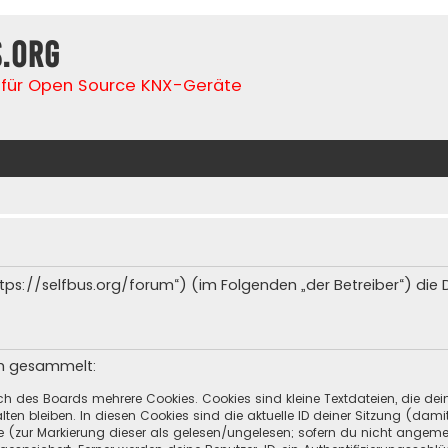
s.org
für Open Source KNX-Geräte
(„https://selfbus.org/forum“) (im Folgenden „der Betreiber“) d
en gesammelt:
ch des Boards mehrere Cookies. Cookies sind kleine Textdateien, die de
ten bleiben. In diesen Cookies sind die aktuelle ID deiner Sitzung (dami
ge (zur Markierung dieser als gelesen/ungelesen; sofern du nicht angeme