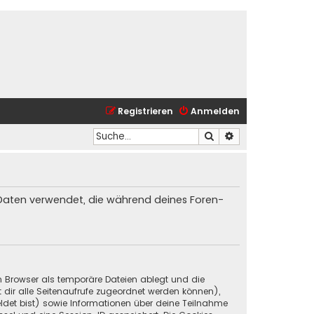
Registrieren
Anmelden
Suche
Erweiterte Suche
ie Daten verwendet, die während deines Foren-
in Browser als temporäre Dateien ablegt und die
t dir alle Seitenaufrufe zugeordnet werden können),
ldet bist) sowie Informationen über deine Teilnahme