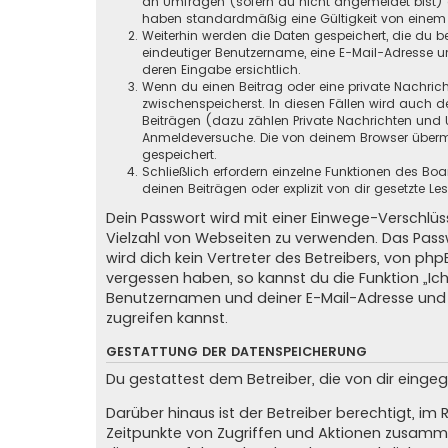
an Umfragen (sofern du nicht angemeldet bist) ge
haben standardmäßig eine Gültigkeit von einem Ja
Weiterhin werden die Daten gespeichert, die du be
eindeutiger Benutzername, eine E-Mail-Adresse un
deren Eingabe ersichtlich.
Wenn du einen Beitrag oder eine private Nachricht
zwischenspeicherst. In diesen Fällen wird auch d
Beiträgen (dazu zählen Private Nachrichten und 
Anmeldeversuche. Die von deinem Browser übermit
gespeichert.
Schließlich erfordern einzelne Funktionen des B
deinen Beiträgen oder explizit von dir gesetzte 
Dein Passwort wird mit einer Einwege-Verschlüss
Vielzahl von Webseiten zu verwenden. Das Pass
wird dich kein Vertreter des Betreibers, von ph
vergessen haben, so kannst du die Funktion „
Benutzernamen und deiner E-Mail-Adresse und 
zugreifen kannst.
GESTATTUNG DER DATENSPEICHERUNG
Du gestattest dem Betreiber, die von dir eing
Darüber hinaus ist der Betreiber berechtigt, i
Zeitpunkte von Zugriffen und Aktionen zusamme