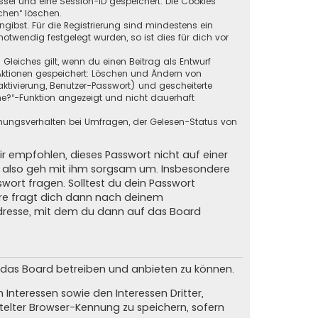
ssel und eine Session-ID gespeichert. Die Cookies
chen“ löschen.
ngibst. Für die Registrierung sind mindestens ein
twendig festgelegt wurden, so ist dies für dich vor
 Gleiches gilt, wenn du einen Beitrag als Entwurf
n Aktionen gespeichert: Löschen und Ändern von
ktivierung, Benutzer-Passwort) und gescheiterte
ne?“-Funktion angezeigt und nicht dauerhaft
mmungsverhalten bei Umfragen, der Gelesen-Status von
ir empfohlen, dieses Passwort nicht auf einer
d, also geh mit ihm sorgsam um. Insbesondere
swort fragen. Solltest du dein Passwort
are fragt dich dann nach deinem
dresse, mit dem du dann auf das Board
m das Board betreiben und anbieten zu können.
Interessen sowie den Interessen Dritter,
elter Browser-Kennung zu speichern, sofern