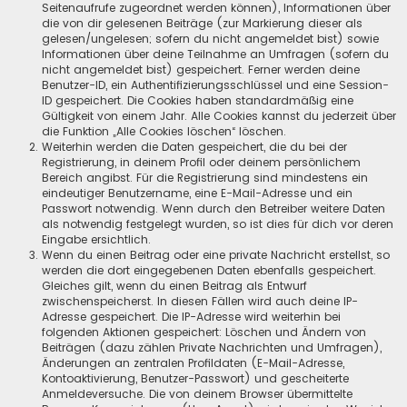
Seitenaufrufe zugeordnet werden können), Informationen über
die von dir gelesenen Beiträge (zur Markierung dieser als
gelesen/ungelesen; sofern du nicht angemeldet bist) sowie
Informationen über deine Teilnahme an Umfragen (sofern du
nicht angemeldet bist) gespeichert. Ferner werden deine
Benutzer-ID, ein Authentifizierungsschlüssel und eine Session-
ID gespeichert. Die Cookies haben standardmäßig eine
Gültigkeit von einem Jahr. Alle Cookies kannst du jederzeit über
die Funktion „Alle Cookies löschen“ löschen.
Weiterhin werden die Daten gespeichert, die du bei der
Registrierung, in deinem Profil oder deinem persönlichem
Bereich angibst. Für die Registrierung sind mindestens ein
eindeutiger Benutzername, eine E-Mail-Adresse und ein
Passwort notwendig. Wenn durch den Betreiber weitere Daten
als notwendig festgelegt wurden, so ist dies für dich vor deren
Eingabe ersichtlich.
Wenn du einen Beitrag oder eine private Nachricht erstellst, so
werden die dort eingegebenen Daten ebenfalls gespeichert.
Gleiches gilt, wenn du einen Beitrag als Entwurf
zwischenspeicherst. In diesen Fällen wird auch deine IP-
Adresse gespeichert. Die IP-Adresse wird weiterhin bei
folgenden Aktionen gespeichert: Löschen und Ändern von
Beiträgen (dazu zählen Private Nachrichten und Umfragen),
Änderungen an zentralen Profildaten (E-Mail-Adresse,
Kontoaktivierung, Benutzer-Passwort) und gescheiterte
Anmeldeversuche. Die von deinem Browser übermittelte