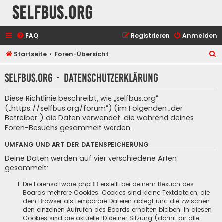
selfbus.org
FAQ
Registrieren
Anmelden
S
Startseite
Foren-Übersicht
u
selfbus.org - Datenschutzerklärung
c
h
Diese Richtlinie beschreibt, wie „selfbus.org“
e
(„https://selfbus.org/forum“) (im Folgenden „der
Betreiber“) die Daten verwendet, die während deines
Foren-Besuchs gesammelt werden.
UMFANG UND ART DER DATENSPEICHERUNG
Deine Daten werden auf vier verschiedene Arten
gesammelt:
Die Forensoftware phpBB erstellt bei deinem Besuch des
Boards mehrere Cookies. Cookies sind kleine Textdateien, die
dein Browser als temporäre Dateien ablegt und die zwischen
den einzelnen Aufrufen des Boards erhalten bleiben. In diesen
Cookies sind die aktuelle ID deiner Sitzung (damit dir alle