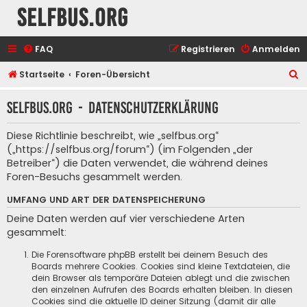
selfbus.org
FAQ
Registrieren
Anmelden
S
Startseite
Foren-Übersicht
u
selfbus.org - Datenschutzerklärung
c
h
Diese Richtlinie beschreibt, wie „selfbus.org“
e
(„https://selfbus.org/forum“) (im Folgenden „der
Betreiber“) die Daten verwendet, die während deines
Foren-Besuchs gesammelt werden.
UMFANG UND ART DER DATENSPEICHERUNG
Deine Daten werden auf vier verschiedene Arten
gesammelt:
Die Forensoftware phpBB erstellt bei deinem Besuch des
Boards mehrere Cookies. Cookies sind kleine Textdateien, die
dein Browser als temporäre Dateien ablegt und die zwischen
den einzelnen Aufrufen des Boards erhalten bleiben. In diesen
Cookies sind die aktuelle ID deiner Sitzung (damit dir alle