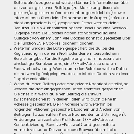
Seitenaufrufe zugeordnet werden können), Informationen über
die von dir gelesenen Beiträge (zur Markierung dieser als
gelesen/ungelesen; sofern du nicht angemeldet bist) sowie
Informationen über deine Teilnahme an Umfragen (sofern du
nicht angemeldet bist) gespeichert. Ferner werden deine
Benutzer-ID, ein Authentifizierungsschlüssel und eine Session-
ID gespeichert. Die Cookies haben standardmäßig eine
Gültigkeit von einem Jahr. Alle Cookies kannst du jederzeit über
die Funktion „Alle Cookies löschen“ löschen.
Weiterhin werden die Daten gespeichert, die du bei der
Registrierung, in deinem Profil oder deinem persönlichem
Bereich angibst. Für die Registrierung sind mindestens ein
eindeutiger Benutzername, eine E-Mail-Adresse und ein
Passwort notwendig. Wenn durch den Betreiber weitere Daten
als notwendig festgelegt wurden, so ist dies für dich vor deren
Eingabe ersichtlich.
Wenn du einen Beitrag oder eine private Nachricht erstellst, so
werden die dort eingegebenen Daten ebenfalls gespeichert.
Gleiches gilt, wenn du einen Beitrag als Entwurf
zwischenspeicherst. In diesen Fällen wird auch deine IP-
Adresse gespeichert. Die IP-Adresse wird weiterhin bei
folgenden Aktionen gespeichert: Löschen und Ändern von
Beiträgen (dazu zählen Private Nachrichten und Umfragen),
Änderungen an zentralen Profildaten (E-Mail-Adresse,
Kontoaktivierung, Benutzer-Passwort) und gescheiterte
Anmeldeversuche. Die von deinem Browser übermittelte