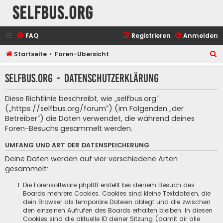
selfbus.org
FAQ
Registrieren
Anmelden
S
Startseite
Foren-Übersicht
u
selfbus.org - Datenschutzerklärung
c
h
Diese Richtlinie beschreibt, wie „selfbus.org“
e
(„https://selfbus.org/forum“) (im Folgenden „der
Betreiber“) die Daten verwendet, die während deines
Foren-Besuchs gesammelt werden.
UMFANG UND ART DER DATENSPEICHERUNG
Deine Daten werden auf vier verschiedene Arten
gesammelt:
Die Forensoftware phpBB erstellt bei deinem Besuch des
Boards mehrere Cookies. Cookies sind kleine Textdateien, die
dein Browser als temporäre Dateien ablegt und die zwischen
den einzelnen Aufrufen des Boards erhalten bleiben. In diesen
Cookies sind die aktuelle ID deiner Sitzung (damit dir alle