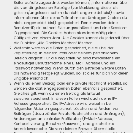
Seitenaufrufe zugeordnet werden können), Informationen über
die von dir gelesenen Beiträge (zur Markierung dieser als
gelesen/ungelesen; sofern du nicht angemeldet bist) sowie
Informationen über deine Teilnahme an Umfragen (sofern du
nicht angemeldet bist) gespeichert. Ferner werden deine
Benutzer-ID, ein Authentifizierungsschlüssel und eine Session-
ID gespeichert. Die Cookies haben standardmäßig eine
Gültigkeit von einem Jahr. Alle Cookies kannst du jederzeit über
die Funktion „Alle Cookies löschen“ löschen.
Weiterhin werden die Daten gespeichert, die du bei der
Registrierung, in deinem Profil oder deinem persönlichem
Bereich angibst. Für die Registrierung sind mindestens ein
eindeutiger Benutzername, eine E-Mail-Adresse und ein
Passwort notwendig. Wenn durch den Betreiber weitere Daten
als notwendig festgelegt wurden, so ist dies für dich vor deren
Eingabe ersichtlich.
Wenn du einen Beitrag oder eine private Nachricht erstellst, so
werden die dort eingegebenen Daten ebenfalls gespeichert.
Gleiches gilt, wenn du einen Beitrag als Entwurf
zwischenspeicherst. In diesen Fällen wird auch deine IP-
Adresse gespeichert. Die IP-Adresse wird weiterhin bei
folgenden Aktionen gespeichert: Löschen und Ändern von
Beiträgen (dazu zählen Private Nachrichten und Umfragen),
Änderungen an zentralen Profildaten (E-Mail-Adresse,
Kontoaktivierung, Benutzer-Passwort) und gescheiterte
Anmeldeversuche. Die von deinem Browser übermittelte