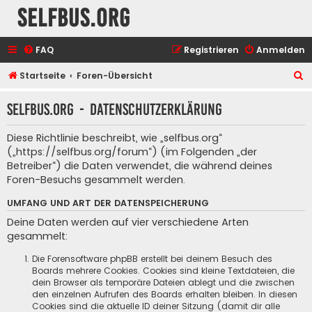
selfbus.org
FAQ
Registrieren
Anmelden
S
Startseite
Foren-Übersicht
u
selfbus.org - Datenschutzerklärung
c
h
Diese Richtlinie beschreibt, wie „selfbus.org“
e
(„https://selfbus.org/forum“) (im Folgenden „der
Betreiber“) die Daten verwendet, die während deines
Foren-Besuchs gesammelt werden.
UMFANG UND ART DER DATENSPEICHERUNG
Deine Daten werden auf vier verschiedene Arten
gesammelt:
Die Forensoftware phpBB erstellt bei deinem Besuch des
Boards mehrere Cookies. Cookies sind kleine Textdateien, die
dein Browser als temporäre Dateien ablegt und die zwischen
den einzelnen Aufrufen des Boards erhalten bleiben. In diesen
Cookies sind die aktuelle ID deiner Sitzung (damit dir alle