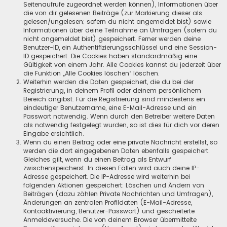
Seitenaufrufe zugeordnet werden können), Informationen über
die von dir gelesenen Beiträge (zur Markierung dieser als
gelesen/ungelesen; sofern du nicht angemeldet bist) sowie
Informationen über deine Teilnahme an Umfragen (sofern du
nicht angemeldet bist) gespeichert. Ferner werden deine
Benutzer-ID, ein Authentifizierungsschlüssel und eine Session-
ID gespeichert. Die Cookies haben standardmäßig eine
Gültigkeit von einem Jahr. Alle Cookies kannst du jederzeit über
die Funktion „Alle Cookies löschen“ löschen.
Weiterhin werden die Daten gespeichert, die du bei der
Registrierung, in deinem Profil oder deinem persönlichem
Bereich angibst. Für die Registrierung sind mindestens ein
eindeutiger Benutzername, eine E-Mail-Adresse und ein
Passwort notwendig. Wenn durch den Betreiber weitere Daten
als notwendig festgelegt wurden, so ist dies für dich vor deren
Eingabe ersichtlich.
Wenn du einen Beitrag oder eine private Nachricht erstellst, so
werden die dort eingegebenen Daten ebenfalls gespeichert.
Gleiches gilt, wenn du einen Beitrag als Entwurf
zwischenspeicherst. In diesen Fällen wird auch deine IP-
Adresse gespeichert. Die IP-Adresse wird weiterhin bei
folgenden Aktionen gespeichert: Löschen und Ändern von
Beiträgen (dazu zählen Private Nachrichten und Umfragen),
Änderungen an zentralen Profildaten (E-Mail-Adresse,
Kontoaktivierung, Benutzer-Passwort) und gescheiterte
Anmeldeversuche. Die von deinem Browser übermittelte