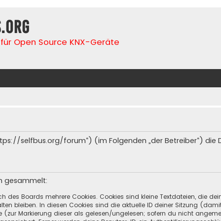
s.org
für Open Source KNX-Geräte
(„https://selfbus.org/forum“) (im Folgenden „der Betreiber“) d
en gesammelt:
ch des Boards mehrere Cookies. Cookies sind kleine Textdateien, die de
ten bleiben. In diesen Cookies sind die aktuelle ID deiner Sitzung (dami
ge (zur Markierung dieser als gelesen/ungelesen; sofern du nicht angeme