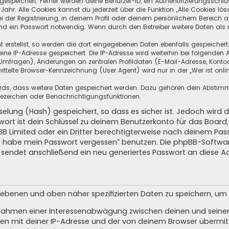
speichert. Ferner werden deine Benutzer-ID, ein Authentifizierungsschlü
hr. Alle Cookies kannst du jederzeit über die Funktion „Alle Cookies lös
i der Registrierung, in deinem Profil oder deinem persönlichem Bereich a
d ein Passwort notwendig. Wenn durch den Betreiber weitere Daten als no
 erstellst, so werden die dort eingegebenen Daten ebenfalls gespeichert.
eine IP-Adresse gespeichert. Die IP-Adresse wird weiterhin bei folgende
Umfragen), Änderungen an zentralen Profildaten (E-Mail-Adresse, Kontoa
telte Browser-Kennzeichnung (User Agent) wird nur in der „Wer ist onli
oards, dass weitere Daten gespeichert werden. Dazu gehören dein Absti
Lesezeichen oder Benachrichtigungsfunktionen.
elung (Hash) gespeichert, so dass es sicher ist. Jedoch wird d
wort ist dein Schlüssel zu deinem Benutzerkonto für das Boar
pBB Limited oder ein Dritter berechtigterweise nach deinem Pas
Ich habe mein Passwort vergessen“ benutzen. Die phpBB-Softw
sendet anschließend ein neu generiertes Passwort an diese A
egebenen und oben näher spezifizierten Daten zu speichern, u
m Rahmen einer Interessenabwägung zwischen deinen und seinen 
n mit deiner IP-Adresse und der von deinem Browser übermitt