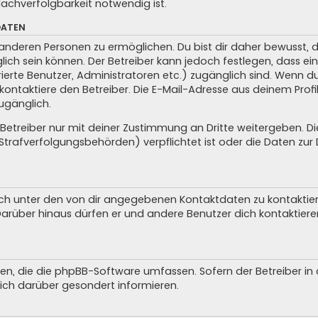
achverfolgbarkeit notwendig ist.
DATEN
anderen Personen zu ermöglichen. Du bist dir daher bewusst, da
glich sein können. Der Betreiber kann jedoch festlegen, dass ei
trierte Benutzer, Administratoren etc.) zugänglich sind. Wenn 
taktiere den Betreiber. Die E-Mail-Adresse aus deinem Profil 
ugänglich.
treiber nur mit deiner Zustimmung an Dritte weitergeben. Dies 
trafverfolgungsbehörden) verpflichtet ist oder die Daten zur D
ch unter den von dir angegebenen Kontaktdaten zu kontaktieren
 Darüber hinaus dürfen er und andere Benutzer dich kontaktiere
iten, die die phpBB-Software umfassen. Sofern der Betreiber i
ich darüber gesondert informieren.