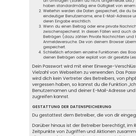
an Umfragen (sofern du nicht angemeldet bist) ge
haben standardmäßig eine Gültigkeit von einem Ja
Weiterhin werden die Daten gespeichert, die du be
eindeutiger Benutzername, eine E-Mail-Adresse un
deren Eingabe ersichtlich.
Wenn du einen Beitrag oder eine private Nachricht
zwischenspeicherst. In diesen Fällen wird auch d
Beiträgen (dazu zählen Private Nachrichten und 
Anmeldeversuche. Die von deinem Browser übermit
gespeichert.
Schließlich erfordern einzelne Funktionen des B
deinen Beiträgen oder explizit von dir gesetzte 
Dein Passwort wird mit einer Einwege-Verschlüss
Vielzahl von Webseiten zu verwenden. Das Pass
wird dich kein Vertreter des Betreibers, von ph
vergessen haben, so kannst du die Funktion „
Benutzernamen und deiner E-Mail-Adresse und 
zugreifen kannst.
GESTATTUNG DER DATENSPEICHERUNG
Du gestattest dem Betreiber, die von dir eing
Darüber hinaus ist der Betreiber berechtigt, i
Zeitpunkte von Zugriffen und Aktionen zusamme