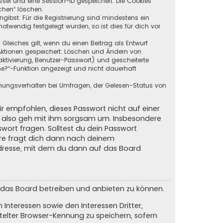
ssel und eine Session-ID gespeichert. Die Cookies
chen“ löschen.
ngibst. Für die Registrierung sind mindestens ein
twendig festgelegt wurden, so ist dies für dich vor
 Gleiches gilt, wenn du einen Beitrag als Entwurf
n Aktionen gespeichert: Löschen und Ändern von
ktivierung, Benutzer-Passwort) und gescheiterte
ne?“-Funktion angezeigt und nicht dauerhaft
mmungsverhalten bei Umfragen, der Gelesen-Status von
ir empfohlen, dieses Passwort nicht auf einer
d, also geh mit ihm sorgsam um. Insbesondere
swort fragen. Solltest du dein Passwort
are fragt dich dann nach deinem
dresse, mit dem du dann auf das Board
m das Board betreiben und anbieten zu können.
Interessen sowie den Interessen Dritter,
elter Browser-Kennung zu speichern, sofern