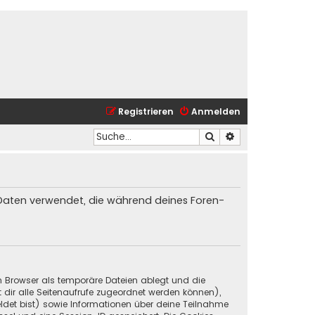
Registrieren
Anmelden
Suche
Erweiterte Suche
ie Daten verwendet, die während deines Foren-
in Browser als temporäre Dateien ablegt und die
t dir alle Seitenaufrufe zugeordnet werden können),
ldet bist) sowie Informationen über deine Teilnahme