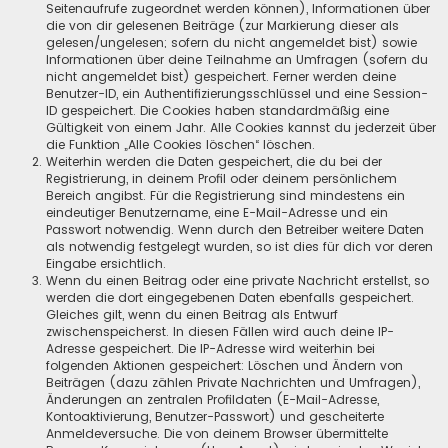
Seitenaufrufe zugeordnet werden können), Informationen über
die von dir gelesenen Beiträge (zur Markierung dieser als
gelesen/ungelesen; sofern du nicht angemeldet bist) sowie
Informationen über deine Teilnahme an Umfragen (sofern du
nicht angemeldet bist) gespeichert. Ferner werden deine
Benutzer-ID, ein Authentifizierungsschlüssel und eine Session-
ID gespeichert. Die Cookies haben standardmäßig eine
Gültigkeit von einem Jahr. Alle Cookies kannst du jederzeit über
die Funktion „Alle Cookies löschen“ löschen.
Weiterhin werden die Daten gespeichert, die du bei der
Registrierung, in deinem Profil oder deinem persönlichem
Bereich angibst. Für die Registrierung sind mindestens ein
eindeutiger Benutzername, eine E-Mail-Adresse und ein
Passwort notwendig. Wenn durch den Betreiber weitere Daten
als notwendig festgelegt wurden, so ist dies für dich vor deren
Eingabe ersichtlich.
Wenn du einen Beitrag oder eine private Nachricht erstellst, so
werden die dort eingegebenen Daten ebenfalls gespeichert.
Gleiches gilt, wenn du einen Beitrag als Entwurf
zwischenspeicherst. In diesen Fällen wird auch deine IP-
Adresse gespeichert. Die IP-Adresse wird weiterhin bei
folgenden Aktionen gespeichert: Löschen und Ändern von
Beiträgen (dazu zählen Private Nachrichten und Umfragen),
Änderungen an zentralen Profildaten (E-Mail-Adresse,
Kontoaktivierung, Benutzer-Passwort) und gescheiterte
Anmeldeversuche. Die von deinem Browser übermittelte