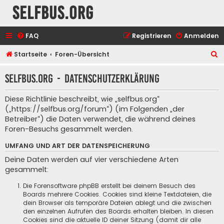
selfbus.org
FAQ
Registrieren
Anmelden
S
Startseite
Foren-Übersicht
u
selfbus.org - Datenschutzerklärung
c
h
Diese Richtlinie beschreibt, wie „selfbus.org“
e
(„https://selfbus.org/forum“) (im Folgenden „der
Betreiber“) die Daten verwendet, die während deines
Foren-Besuchs gesammelt werden.
UMFANG UND ART DER DATENSPEICHERUNG
Deine Daten werden auf vier verschiedene Arten
gesammelt:
Die Forensoftware phpBB erstellt bei deinem Besuch des
Boards mehrere Cookies. Cookies sind kleine Textdateien, die
dein Browser als temporäre Dateien ablegt und die zwischen
den einzelnen Aufrufen des Boards erhalten bleiben. In diesen
Cookies sind die aktuelle ID deiner Sitzung (damit dir alle